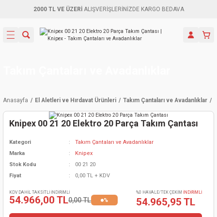
2000 TL VE ÜZERİ
ALIŞVERİŞLERİNİZDE KARGO BEDAVA
Geri Dön
Geri Dön
Geri Dön
Geri Dön
Geri Dön
Geri Dön
Geri Dön
Aletleri
leri
ri
naları
-Motorlar
ar
er
ma Mak.
orları
 Makinası
törler
ama
rler
Takım Çantaları ve Avadanlıklar
inaları
kaplar
ı Kaynak
 Jeneratör
ma
Anasayfa
El Aletleri ve Hırdavat Ürünleri
Takım Çantaları ve Avadanlıklar
K
mun Sık
inaları
 Makina
ar
kama
itre-Yağ.
Knipex 00 21 20 Elektro 20 Parça Takım Çantası
dalama
naları
örü
eneratör
örler
Kategori
Takım Çantaları ve Avadanlıklar
Marka
Knipex
eler
e Vidalamalar
kinası
Ürünleri
neratörler
kinaları
rler
Stok Kodu
00 21 20
Fiyat
0,00 TL + KDV
ma Mak.
Testereler
inaları
Makinası
kma
örler
KDV DAHİL TAKSİTLİ İNDİRİMLİ
%0 HAVALE/TEK ÇEKİM
İNDİRİMLİ
54.966,00 TL
0,00 TL
54.965,95 TL
%
ı
ciler
inaları
akinaları
örü
Üreticisi