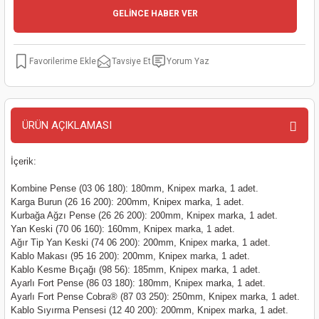
GELİNCE HABER VER
kinaları
kapları
arı
nak Mak.
kinaları
yiciler
stereler
inaları
naları
Tavsiye Et
Yorum Yaz
inaları
a Mak.
Makinaları
 Makinası
nalar
sı
ar
eli
ÜRÜN AÇIKLAMASI
ı
abancası
kinaları
eme Makinası
İçerik:
Kombine Pense (03 06 180): 180mm, Knipex marka, 1 adet.
smeler
 Mak.
akinaları
Karga Burun (26 16 200): 200mm, Knipex marka, 1 adet.
Kurbağa Ağzı Pense (26 26 200): 200mm, Knipex marka, 1 adet.
rı
ar
ri
Yan Keski (70 06 160): 160mm, Knipex marka, 1 adet.
Ağır Tip Yan Keski (74 06 200): 200mm, Knipex marka, 1 adet.
Kablo Makası (95 16 200): 200mm, Knipex marka, 1 adet.
rı
ı
Kablo Kesme Bıçağı (98 56): 185mm, Knipex marka, 1 adet.
Ayarlı Fort Pense (86 03 180): 180mm, Knipex marka, 1 adet.
kinaları
ar
asat Mak.
Ayarlı Fort Pense Cobra® (87 03 250): 250mm, Knipex marka, 1 adet.
Kablo Sıyırma Pensesi (12 40 200): 200mm, Knipex marka, 1 adet.