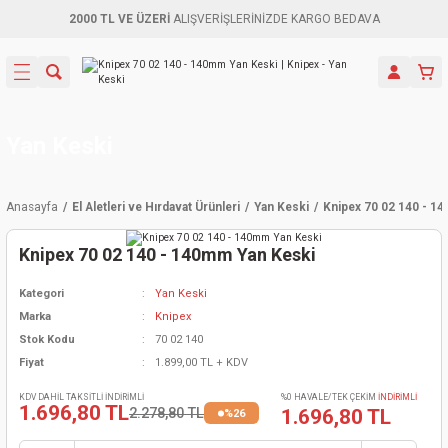
2000 TL VE ÜZERİ
ALIŞVERİŞLERİNİZDE KARGO BEDAVA
Geri Dön
Geri Dön
Geri Dön
Geri Dön
Geri Dön
Geri Dön
Geri Dön
Aletleri
leri
ri
naları
-Motorlar
ar
er
ma Mak.
orları
 Makinası
törler
ama
rler
Yan Keski
inaları
kaplar
ı Kaynak
 Jeneratör
ma
Anasayfa
El Aletleri ve Hırdavat Ürünleri
Yan Keski
Knipex 70 02 140 - 1
mun Sık
inaları
 Makina
ar
kama
itre-Yağ.
Knipex 70 02 140 - 140mm Yan Keski
dalama
naları
örü
eneratör
örler
Kategori
Yan Keski
Marka
Knipex
eler
e Vidalamalar
kinası
Ürünleri
neratörler
kinaları
rler
Stok Kodu
70 02 140
Fiyat
1.899,00 TL + KDV
ma Mak.
Testereler
inaları
Makinası
kma
örler
KDV DAHİL TAKSİTLİ İNDİRİMLİ
%0 HAVALE/TEK ÇEKİM
İNDİRİMLİ
1.696,80 TL
2.278,80 TL
1.696,80 TL
%26
ı
ciler
inaları
akinaları
örü
Üreticisi