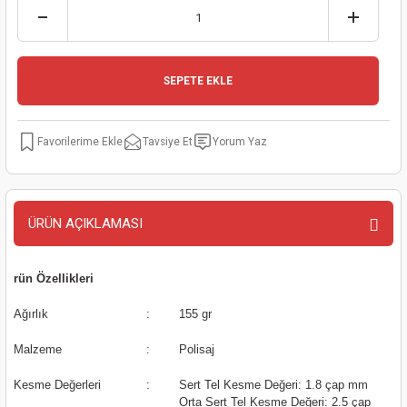
kinaları
kapları
arı
nak Mak.
kinaları
yiciler
stereler
inaları
naları
SEPETE EKLE
inaları
a Mak.
Makinaları
 Makinası
Tavsiye Et
Yorum Yaz
nalar
sı
ar
eli
ı
abancası
kinaları
eme Makinası
ÜRÜN AÇIKLAMASI
smeler
 Mak.
akinaları
rün Özellikleri
rı
ar
ri
Ağırlık
:
155 gr
rı
ı
Malzeme
:
Polisaj
kinaları
ar
asat Mak.
Kesme Değerleri
:
Sert Tel Kesme Değeri: 1.8 çap mm
Orta Sert Tel Kesme Değeri: 2.5 çap