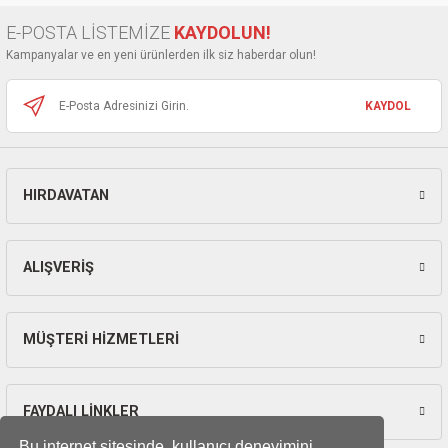
ları
Ürün bilgilerinde hatalar bulunuyor.
E-POSTA LİSTEMİZE
KAYDOLUN!
Ürün fiyatı diğer sitelerden daha pahalı.
Kampanyalar ve en yeni ürünlerden ilk siz haberdar olun!
pları
Bu ürüne benzer farklı alternatifler olmalı.
KAYDOL
rı
ları
HIRDAVATAN
Gönder
kinaları
ALIŞVERİŞ
MÜŞTERİ HİZMETLERİ
FAYDALI LİNKLER
Bu internet sitesinde, kullanıcı deneyimini