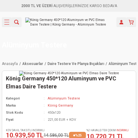
2000 TL VE ÜZERİ
ALIŞVERİŞLERİNİZDE KARGO BEDAVA
Geri Dön
Geri Dön
Geri Dön
Geri Dön
Geri Dön
Geri Dön
Geri Dön
Aletleri
leri
ri
naları
-Motorlar
ar
er
ma Mak.
orları
 Makinası
törler
ama
rler
Alüminyum Testere
inaları
kaplar
ı Kaynak
 Jeneratör
ma
Anasayfa
Aksesuarlar
Daire Testere Ve Planya Bıçakları
Alüminyum Test
mun Sık
inaları
 Makina
ar
kama
itre-Yağ.
König Germany 450*120 Aluminyum ve PVC
dalama
naları
örü
eneratör
örler
Elmas Daire Testere
Kategori
Alüminyum Testere
eler
e Vidalamalar
kinası
Ürünleri
neratörler
kinaları
rler
Marka
König Germany
Stok Kodu
450x120
ma Mak.
Testereler
inaları
Makinası
kma
örler
Fiyat
221,00 EUR + KDV
ı
ciler
inaları
akinaları
örü
Üreticisi
KDV DAHİL TAKSİTLİ İNDİRİMLİ
%2 HAVALE/TEK ÇEKİM
İNDİRİMLİ
10.939,50 TL
14.586,00 TL
10.720,71 TL
%25