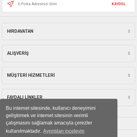
ları
KAYDOL
pları
HIRDAVATAN
Gönder
rı
ları
ALIŞVERİŞ
MÜŞTERİ HİZMETLERİ
kinaları
FAYDALI LİNKLER
Bu internet sitesinde, kullanıcı deneyimini
geliştirmek ve internet sitesinin verimli
çalışmasını sağlamak amacıyla çerezler
kullanılmaktadır.
Ayrıntıları inceleyin