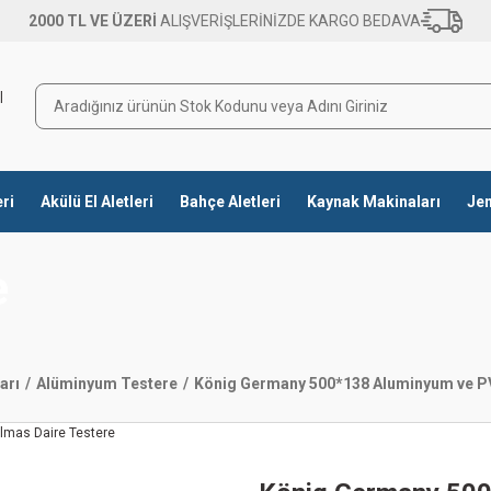
2000 TL VE ÜZERİ
ALIŞVERİŞLERİNİZDE KARGO BEDAVA
eri
Akülü El Aletleri
Bahçe Aletleri
Kaynak Makinaları
Jen
e
arı
Alüminyum Testere
König Germany 500*138 Aluminyum ve P