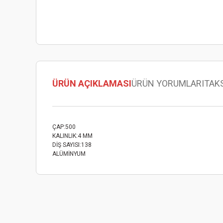
ÜRÜN AÇIKLAMASI
ÜRÜN YORUMLARI
TAK
ÇAP:500
KALINLIK:4 MM
DİŞ SAYISI:138
ALÜMİNYUM
Bu ürünün fiyat bilgisi, resim, ürün açıklamalarında ve diğer
Görüş ve önerileriniz için teşekkür ederiz.
Ürün resmi kalitesiz, bozuk veya görüntülenemiyor.