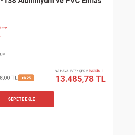
0*138 Aluminyum ve PVC Elmas
tere
y
KDV
%2 HAVALE/TEK ÇEKİM
İNDİRİMLİ
13.485,78 TL
8,00 TL
%25
SEPETE EKLE