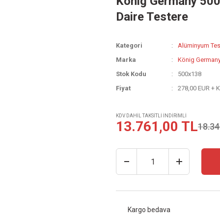
König Germany 50
Daire Testere
Kategori
Alüminyum Tes
Marka
König German
Stok Kodu
500x138
Fiyat
278,00 EUR + 
KDV DAHİL TAKSİTLİ İNDİRİMLİ
13.761,00 TL
18.34
Kargo bedava