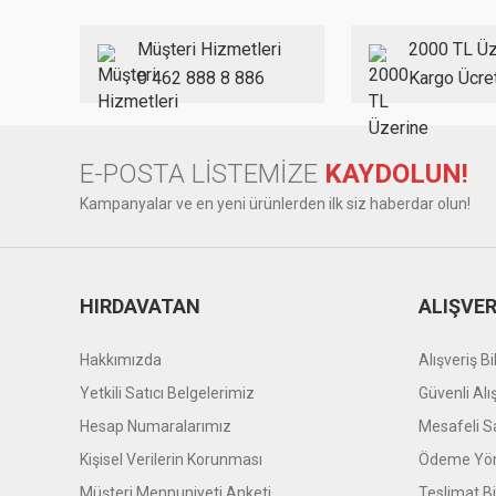
Ürün açıklamasında eksik bilgiler bulunuyor.
Ürün bilgilerinde hatalar bulunuyor.
Müşteri Hizmetleri
2000 TL Üz
Ürün fiyatı diğer sitelerden daha pahalı.
0 462 888 8 886
Kargo Ücre
Bu ürüne benzer farklı alternatifler olmalı.
E-POSTA LİSTEMİZE
KAYDOLUN!
Kampanyalar ve en yeni ürünlerden ilk siz haberdar olun!
HIRDAVATAN
ALIŞVER
Hakkımızda
Alışveriş Bil
Yetkili Satıcı Belgelerimiz
Güvenli Alı
Hesap Numaralarımız
Mesafeli S
Kişisel Verilerin Korunması
Ödeme Yön
Müşteri Mennuniyeti Anketi
Teslimat Bil