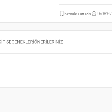
Tavsiye E
SİT SEÇENEKLERİ
ÖNERİLERİNİZ
 konularda yetersiz gördüğünüz noktaları öneri formunu kullanarak tarafımıza ilet
Bu ürüne ilk yorumu siz yapın!