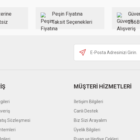
Yorum Yaz
erine
Peşin Fiyatına
Güven
tsiz
Taksit Seçenekleri
256B
Gönder
İŞ
MÜŞTERİ HİZMETLERİ
gileri
İletişim Bilgileri
şveriş
Canlı Destek
atış Sözleşmesi
Biz Sizi Arayalım
temleri
Üyelik Bilgileri
gileri
Puan ve Hediye Çekleri