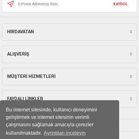
ları
KAYDOL
pları
HIRDAVATAN
Gönder
rı
ları
ALIŞVERİŞ
MÜŞTERİ HİZMETLERİ
kinaları
FAYDALI LİNKLER
Bu internet sitesinde, kullanıcı deneyimini
geliştirmek ve internet sitesinin verimli
çalışmasını sağlamak amacıyla çerezler
kullanılmaktadır.
Ayrıntıları inceleyin