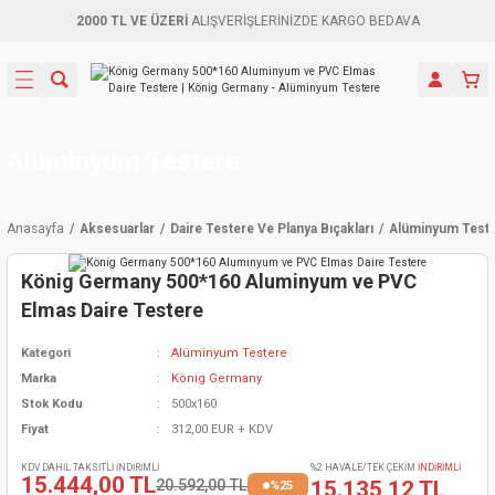
2000 TL VE ÜZERİ
ALIŞVERİŞLERİNİZDE KARGO BEDAVA
Geri Dön
Geri Dön
Geri Dön
Geri Dön
Geri Dön
Geri Dön
Geri Dön
Aletleri
leri
ri
naları
-Motorlar
ar
er
ma Mak.
orları
 Makinası
törler
ama
rler
Alüminyum Testere
inaları
kaplar
ı Kaynak
 Jeneratör
ma
Anasayfa
Aksesuarlar
Daire Testere Ve Planya Bıçakları
Alüminyum Test
mun Sık
inaları
 Makina
ar
kama
itre-Yağ.
König Germany 500*160 Aluminyum ve PVC
dalama
naları
örü
eneratör
örler
Elmas Daire Testere
Kategori
Alüminyum Testere
eler
e Vidalamalar
kinası
Ürünleri
neratörler
kinaları
rler
Marka
König Germany
Stok Kodu
500x160
ma Mak.
Testereler
inaları
Makinası
kma
örler
Fiyat
312,00 EUR + KDV
ı
ciler
inaları
akinaları
örü
Üreticisi
KDV DAHİL TAKSİTLİ İNDİRİMLİ
%2 HAVALE/TEK ÇEKİM
İNDİRİMLİ
15.444,00 TL
20.592,00 TL
15.135,12 TL
%25