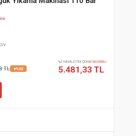
ğuk Yıkama Makinası 110 Bar
alar
KDV
%2 HAVALE/TEK ÇEKİM
İNDİRİMLİ
5.481,33 TL
8 TL
%32