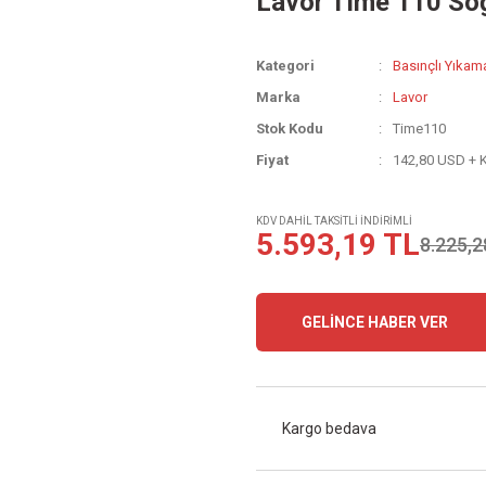
Lavor Time 110 So
Kategori
Basınçlı Yıkam
Marka
Lavor
Stok Kodu
Time110
Fiyat
142,80 USD + 
KDV DAHİL TAKSİTLİ İNDİRİMLİ
5.593,19 TL
8.225,2
GELİNCE HABER VER
Kargo bedava