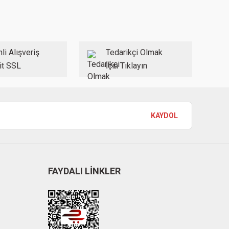
li Alışveriş
Tedarikçi Olmak
it SSL
İçin Tıklayın
KAYDOL
FAYDALI LİNKLER