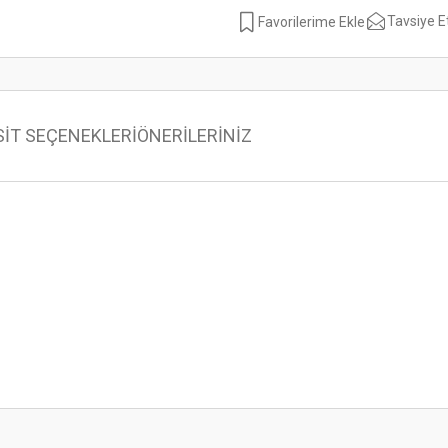
Tavsiye E
SİT SEÇENEKLERİ
ÖNERİLERİNİZ
 konularda yetersiz gördüğünüz noktaları öneri formunu kullanarak tarafımıza ilet