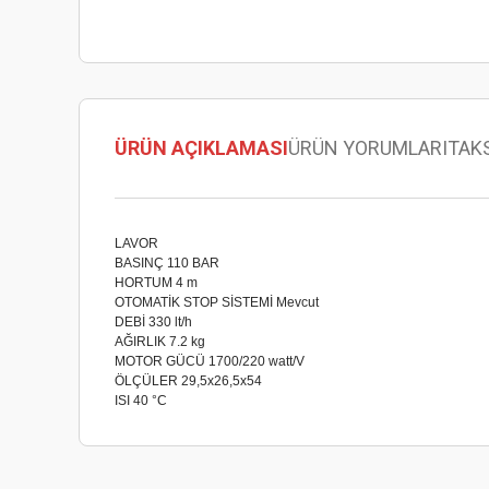
ÜRÜN AÇIKLAMASI
ÜRÜN YORUMLARI
TAK
LAVOR
BASINÇ
110 BAR
HORTUM
4 m
OTOMATİK STOP SİSTEMİ
Mevcut
DEBİ
330 lt/h
AĞIRLIK
7.2 kg
MOTOR GÜCÜ
1700/220 watt/V
ÖLÇÜLER
29,5x26,5x54
ISI
40 °C
Bu ürünün fiyat bilgisi, resim, ürün açıklamalarında ve diğer
Görüş ve önerileriniz için teşekkür ederiz.