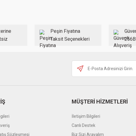
Bu ürüne ilk yorumu siz yapın!
Yorum Yaz
erine
Peşin Fiyatına
Güven
tsiz
Taksit Seçenekleri
256B
Gönder
İŞ
MÜŞTERİ HİZMETLERİ
gileri
İletişim Bilgileri
şveriş
Canlı Destek
atış Sözleşmesi
Biz Sizi Arayalım