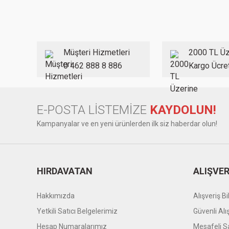
Ürün resmi kalitesiz, bozuk veya görüntülenemiyor.
Ürün açıklamasında eksik bilgiler bulunuyor.
Ürün bilgilerinde hatalar bulunuyor.
Müşteri Hizmetleri
2000 TL Üz
Ürün fiyatı diğer sitelerden daha pahalı.
0 462 888 8 886
Kargo Ücre
Bu ürüne benzer farklı alternatifler olmalı.
E-POSTA LİSTEMİZE
KAYDOLUN!
Kampanyalar ve en yeni ürünlerden ilk siz haberdar olun!
HIRDAVATAN
ALIŞVER
Hakkımızda
Alışveriş Bil
Yetkili Satıcı Belgelerimiz
Güvenli Alı
Hesap Numaralarımız
Mesafeli S