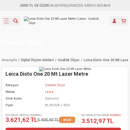
2000 TL VE ÜZERİ
ALIŞVERİŞLERİNİZDE KARGO BEDAVA
Geri Dön
Geri Dön
Geri Dön
Geri Dön
Geri Dön
Geri Dön
Geri Dön
Aletleri
leri
ri
naları
-Motorlar
ar
er
ma Mak.
orları
 Makinası
törler
ama
rler
Uzaklık Ölçer
inaları
kaplar
ı Kaynak
 Jeneratör
ma
Anasayfa
Dijital Ölçüm Aletleri
Uzaklık Ölçer
Leica Disto One 20 Mt Laze
mun Sık
inaları
 Makina
ar
kama
itre-Yağ.
Leica Disto One 20 Mt Lazer Metre
dalama
naları
örü
eneratör
örler
Kategori
Uzaklık Ölçer
Marka
Leica
eler
e Vidalamalar
kinası
Ürünleri
neratörler
kinaları
rler
Stok Kodu
distoone
Fiyat
81,90 EUR + KDV
ma Mak.
Testereler
inaları
Makinası
kma
örler
KDV DAHİL TAKSİTLİ İNDİRİMLİ
%3 HAVALE/TEK ÇEKİM
İNDİRİMLİ
3.621,62 TL
5.405,40 TL
3.512,97 TL
%33
ı
ciler
inaları
akinaları
örü
Üreticisi