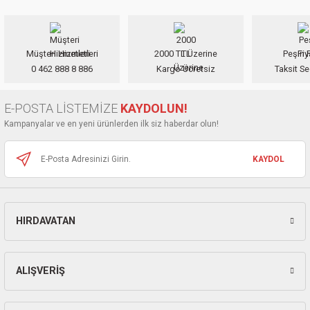
iletebilirsiniz.
ları
Görüş ve önerileriniz için teşekkür ederiz.
pları
Müşteri Hizmetleri
2000 TL Üzerine
Peşin F
Ürün resmi kalitesiz, bozuk veya görüntülenemiyor.
0 462 888 8 886
Kargo Ücretsiz
Taksit Se
Ürün açıklamasında eksik bilgiler bulunuyor.
rı
Ürün bilgilerinde hatalar bulunuyor.
E-POSTA LİSTEMİZE
KAYDOLUN!
ları
Ürün fiyatı diğer sitelerden daha pahalı.
Kampanyalar ve en yeni ürünlerden ilk siz haberdar olun!
Bu ürüne benzer farklı alternatifler olmalı.
KAYDOL
kinaları
HIRDAVATAN
Gönder
ALIŞVERİŞ