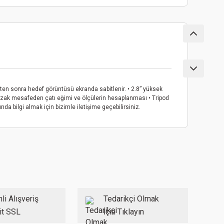
en sonra hedef görüntüsü ekranda sabitlenir. • 2.8” yüksek
er • Uzak mesafeden çatı eğimi ve ölçülerin hesaplanması • Tripod
a bilgi almak için bizimle iletişime geçebilirsiniz.
ebilirsiniz.
li Alışveriş
Tedarikçi Olmak
it SSL
İçin Tıklayın