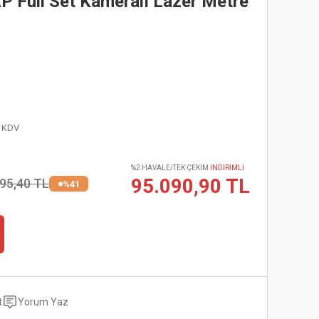
 Full Set Kameralı Lazer Metre
+ KDV
%2 HAVALE/TEK ÇEKİM
İNDİRİMLİ
95.090,90 TL
95,40 TL
%41
t
Yorum Yaz