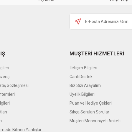
Gönder
İŞ
MÜŞTERİ HİZMETLERİ
gileri
İletişim Bilgileri
şveriş
Canlı Destek
atış Sözleşmesi
Biz Sizi Arayalım
temleri
Üyelik Bilgileri
gileri
Puan ve Hediye Çekleri
tları
Sıkça Sorulan Sorular
rı
Müşteri Mennuniyeti Anketi
mede Bilinen Yanlışlar