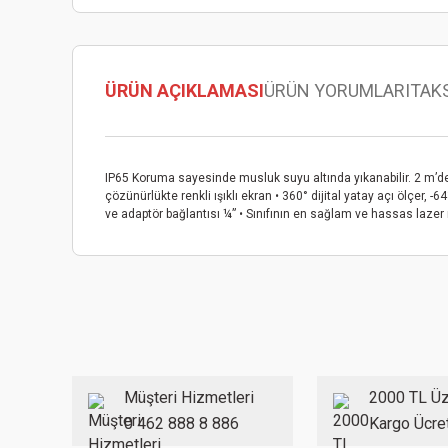
ÜRÜN AÇIKLAMASI
ÜRÜN YORUMLARI
TAK
IP65 Koruma sayesinde musluk suyu altında yıkanabilir. 2 m’de
çözünürlükte renkli ışıklı ekran • 360° dijital yatay açı ölçer, 
ve adaptör bağlantısı ¼” • Sınıfının en sağlam ve hassas lazer 
Bu ürünün fiyat bilgisi, resim, ürün açıklamalarında ve diğer
Görüş ve önerileriniz için teşekkür ederiz.
Ürün resmi kalitesiz, bozuk veya görüntülenemiyor.
Ürün açıklamasında eksik bilgiler bulunuyor.
Ürün bilgilerinde hatalar bulunuyor.
Müşteri Hizmetleri
2000 TL Üz
Ürün fiyatı diğer sitelerden daha pahalı.
0 462 888 8 886
Kargo Ücre
Bu ürüne benzer farklı alternatifler olmalı.