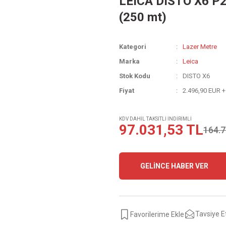
LEICA DISTO X6 P2P
(250 mt)
Kategori
Lazer Metre
Marka
Leica
Stok Kodu
DISTO X6
Fiyat
2.496,90 EUR 
KDV DAHİL TAKSİTLİ İNDİRİMLİ
97.031,53 TL
164.7
GELİNCE HABER VER
Tavsiye E