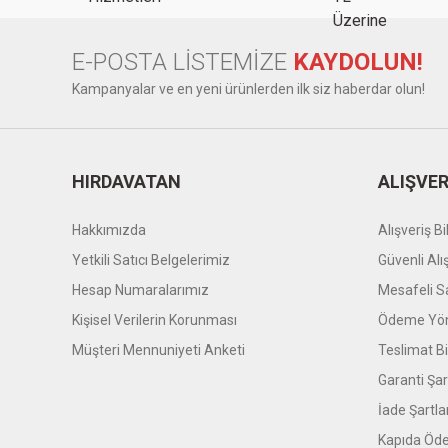
E-POSTA LİSTEMİZE
KAYDOLUN!
Kampanyalar ve en yeni ürünlerden ilk siz haberdar olun!
HIRDAVATAN
ALIŞVER
Hakkımızda
Alışveriş Bil
Yetkili Satıcı Belgelerimiz
Güvenli Alı
Hesap Numaralarımız
Mesafeli S
Kişisel Verilerin Korunması
Ödeme Yön
Müşteri Mennuniyeti Anketi
Teslimat Bil
Garanti Şar
İade Şartla
Kapıda Öde