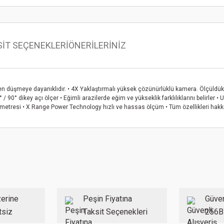
SİT SEÇENEKLERİ
ÖNERİLERİNİZ
n düşmeye dayanıklıdır. • 4X Yaklaştırmalı yüksek çözünürlüklü kamera. Ölçüldükt
-64° / 90° dikey açı ölçer • Eğimli arazilerde eğim ve yükseklik farklılıklarını belirl
metresi • X Range Power Technology hızlı ve hassas ölçüm • Tüm özellikleri hakkınd
 konularda yetersiz gördüğünüz noktaları öneri formunu kullanarak tarafımıza ilet
Bu ürüne ilk yorumu siz yapın!
Yorum Yaz
erine
Peşin Fiyatına
Güven
tsiz
Taksit Seçenekleri
256B