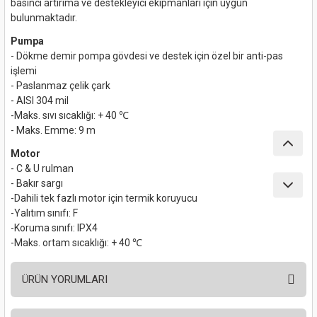
basıncı artırıma ve destekleyici ekipmanları için uygun
nası
Traşlama
bulunmaktadır.
Pumpa
naları
abancalar
- Dökme demir pompa gövdesi ve destek için özel bir anti-pas
işlemi
abancaları
- Paslanmaz çelik çark
- AISI 304 mil
-Maks. sıvı sıcaklığı: + 40 ℃
kinaları
- Maks. Emme: 9 m
kinaları
Motor
- C & U rulman
- Bakır sargı
Makinası
-Dahili tek fazlı motor için termik koruyucu
-Yalıtım sınıfı: F
ları
-Koruma sınıfı: IPX4
-Maks. ortam sıcaklığı: + 40 ℃
kinaları
ÜRÜN YORUMLARI
akinası