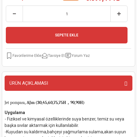
kinaları
kapları
arı
nak Mak.
kinaları
yiciler
stereler
inaları
naları
SEPETE EKLE
inaları
a Mak.
Makinaları
 Makinası
nalar
sı
ar
eli
Tavsiye Et
Yorum Yaz
ı
abancası
kinaları
eme Makinası
smeler
 Mak.
akinaları
ÜRÜN AÇIKLAMASI
rı
ar
ri
Jet pompası
, AJm (30,45,60,75,75H，90,90H)
rı
ı
Uygulama
- Fiziksel ve kimyasal özelliklerinde suya benzer, temiz su veya
başka sıvılar aktarmak için kullanılabilir.
kinaları
ar
asat Mak.
-Kuyudan su kaldırma,bahçeyi yağmurlama sulama,akan suyun