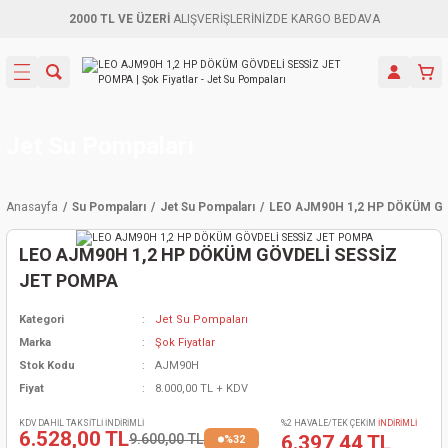
2000 TL VE ÜZERİ
ALIŞVERİŞLERİNİZDE KARGO BEDAVA
Geri Dön
Geri Dön
Geri Dön
Geri Dön
Geri Dön
Geri Dön
Geri Dön
Aletleri
leri
ri
naları
-Motorlar
ar
er
ma Mak.
orları
 Makinası
törler
ama
rler
Jet Su Pompaları
inaları
kaplar
ı Kaynak
 Jeneratör
ma
Anasayfa
Su Pompaları
Jet Su Pompaları
LEO AJM90H 1,2 HP DÖKÜM GÖ
mun Sık
inaları
 Makina
ar
kama
itre-Yağ.
LEO AJM90H 1,2 HP DÖKÜM GÖVDELİ SESSİZ
dalama
naları
örü
eneratör
örler
JET POMPA
Kategori
Jet Su Pompaları
eler
e Vidalamalar
kinası
Ürünleri
neratörler
kinaları
rler
Marka
Şok Fiyatlar
Stok Kodu
AJM90H
ma Mak.
Testereler
inaları
Makinası
kma
örler
Fiyat
8.000,00 TL + KDV
ı
ciler
inaları
akinaları
örü
Üreticisi
KDV DAHİL TAKSİTLİ İNDİRİMLİ
%2 HAVALE/TEK ÇEKİM
İNDİRİMLİ
6.528,00 TL
9.600,00 TL
6.397,44 TL
%32