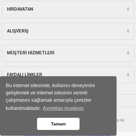
HIRDAVATAN
Gönder
ALIŞVERİŞ
MÜŞTERİ HİZMETLERİ
FAYDALI LİNKLER
Bu internet sitesinde, kullanıcı deneyimini
geliştirmek ve internet sitesinin verimli
çalışmasını sağlamak amacıyla çerezler
kullanılmaktadır.
Ayrıntıları inceleyin
© Tüm hakları saklıdır. Kredi kartı bilgileriniz 256bit SSL sertifikası ile
Tamam
korunmaktadır.
ideasoft
ile