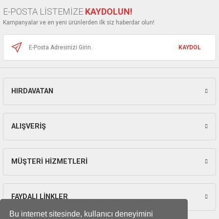
Ürün bilgilerinde hatalar bulunuyor.
ları
E-POSTA LİSTEMİZE
KAYDOLUN!
Ürün fiyatı diğer sitelerden daha pahalı.
Kampanyalar ve en yeni ürünlerden ilk siz haberdar olun!
Bu ürüne benzer farklı alternatifler olmalı.
pları
KAYDOL
rı
ları
HIRDAVATAN
Gönder
kinaları
ALIŞVERİŞ
MÜŞTERİ HİZMETLERİ
FAYDALI LİNKLER
Bu internet sitesinde, kullanıcı deneyimini