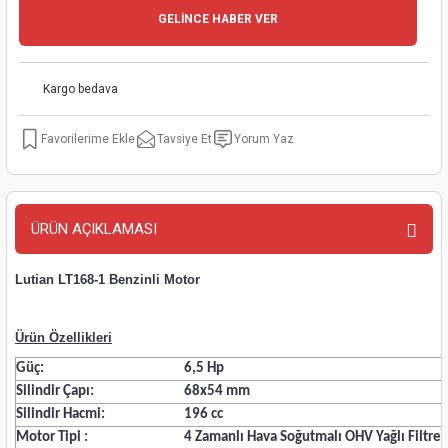
GELİNCE HABER VER
kinaları
kapları
arı
nak Mak.
kinaları
yiciler
stereler
inaları
naları
Kargo bedava
inaları
a Mak.
Makinaları
 Makinası
Tavsiye Et
Yorum Yaz
nalar
sı
ar
eli
ı
abancası
kinaları
eme Makinası
ÜRÜN AÇIKLAMASI
smeler
 Mak.
akinaları
Lutian LT168-1 Benzinli Motor
rı
ar
ri
Ürün Özellikleri
rı
ı
Güç:
6,5 Hp
Silindir Çapı:
68x54 mm
Silindir Hacmi:
196 cc
kinaları
ar
asat Mak.
Motor Tipi :
4 Zamanlı Hava Soğutmalı OHV Yağlı Filtre