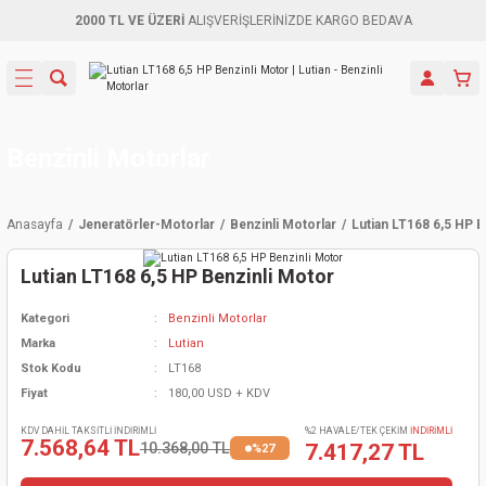
2000 TL VE ÜZERİ
ALIŞVERİŞLERİNİZDE KARGO BEDAVA
Geri Dön
Geri Dön
Geri Dön
Geri Dön
Geri Dön
Geri Dön
Geri Dön
Aletleri
leri
ri
naları
-Motorlar
ar
er
ma Mak.
orları
 Makinası
törler
ama
rler
Benzinli Motorlar
inaları
kaplar
ı Kaynak
 Jeneratör
ma
Anasayfa
Jeneratörler-Motorlar
Benzinli Motorlar
Lutian LT168 6,5 HP B
mun Sık
inaları
 Makina
ar
kama
itre-Yağ.
Lutian LT168 6,5 HP Benzinli Motor
dalama
naları
örü
eneratör
örler
Kategori
Benzinli Motorlar
Marka
Lutian
eler
e Vidalamalar
kinası
Ürünleri
neratörler
kinaları
rler
Stok Kodu
LT168
Fiyat
180,00 USD + KDV
ma Mak.
Testereler
inaları
Makinası
kma
örler
KDV DAHİL TAKSİTLİ İNDİRİMLİ
%2 HAVALE/TEK ÇEKİM
İNDİRİMLİ
7.568,64 TL
10.368,00 TL
7.417,27 TL
%27
ı
ciler
inaları
akinaları
örü
Üreticisi