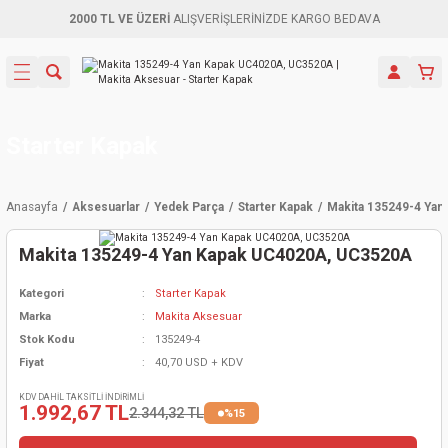
2000 TL VE ÜZERİ
ALIŞVERİŞLERİNİZDE KARGO BEDAVA
Geri Dön
Geri Dön
Geri Dön
Geri Dön
Geri Dön
Geri Dön
Geri Dön
Aletleri
leri
ri
naları
-Motorlar
ar
er
ma Mak.
orları
 Makinası
törler
ama
rler
Starter Kapak
inaları
kaplar
ı Kaynak
 Jeneratör
ma
Anasayfa
Aksesuarlar
Yedek Parça
Starter Kapak
Makita 135249-4 Ya
mun Sık
inaları
 Makina
ar
kama
itre-Yağ.
Makita 135249-4 Yan Kapak UC4020A, UC3520A
dalama
naları
örü
eneratör
örler
Kategori
Starter Kapak
Marka
Makita Aksesuar
eler
e Vidalamalar
kinası
Ürünleri
neratörler
kinaları
rler
Stok Kodu
135249-4
Fiyat
40,70 USD + KDV
ma Mak.
Testereler
inaları
Makinası
kma
örler
KDV DAHİL TAKSİTLİ İNDİRİMLİ
1.992,67 TL
2.344,32 TL
%15
ı
ciler
inaları
akinaları
örü
Üreticisi