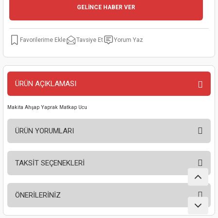
GELİNCE HABER VER
kinaları
kapları
arı
nak Mak.
kinaları
yiciler
stereler
inaları
naları
Tavsiye Et
Yorum Yaz
inaları
a Mak.
Makinaları
 Makinası
nalar
sı
ar
eli
ÜRÜN AÇIKLAMASI
ı
abancası
kinaları
eme Makinası
Makita Ahşap Yaprak Matkap Ucu
ÜRÜN YORUMLARI
smeler
 Mak.
akinaları
rı
ar
ri
TAKSİT SEÇENEKLERİ
Bu ürüne ilk yorumu siz yapın!
rı
ı
ÖNERİLERİNİZ
Yorum Yaz
kinaları
ar
asat Mak.