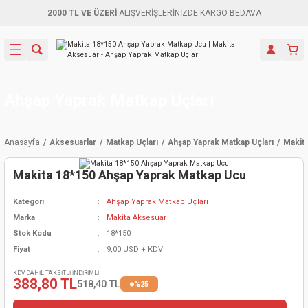
2000 TL VE ÜZERİ
ALIŞVERİŞLERİNİZDE KARGO BEDAVA
Geri Dön
Geri Dön
Geri Dön
Geri Dön
Geri Dön
Geri Dön
Geri Dön
Aletleri
leri
ri
naları
-Motorlar
ar
er
ma Mak.
orları
 Makinası
törler
ama
rler
Ahşap Yaprak Matkap Uçları
inaları
kaplar
ı Kaynak
 Jeneratör
ma
Anasayfa
Aksesuarlar
Matkap Uçları
Ahşap Yaprak Matkap Uçları
Makit
mun Sık
inaları
 Makina
ar
kama
itre-Yağ.
Makita 18*150 Ahşap Yaprak Matkap Ucu
dalama
naları
örü
eneratör
örler
Kategori
Ahşap Yaprak Matkap Uçları
Marka
Makita Aksesuar
eler
e Vidalamalar
kinası
Ürünleri
neratörler
kinaları
rler
Stok Kodu
18*150
Fiyat
9,00 USD + KDV
ma Mak.
Testereler
inaları
Makinası
kma
örler
KDV DAHİL TAKSİTLİ İNDİRİMLİ
388,80 TL
518,40 TL
%25
ı
ciler
inaları
akinaları
örü
Üreticisi