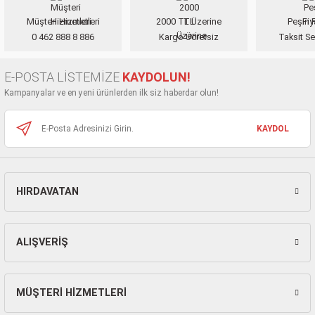
inası
Traşlama
Müşteri Hizmetleri
2000 TL Üzerine
Peşin F
Ürün resmi kalitesiz, bozuk veya görüntülenemiyor.
0 462 888 8 886
Kargo Ücretsiz
Taksit Se
Ürün açıklamasında eksik bilgiler bulunuyor.
inaları
abancalar
Ürün bilgilerinde hatalar bulunuyor.
E-POSTA LİSTEMİZE
KAYDOLUN!
abancaları
Ürün fiyatı diğer sitelerden daha pahalı.
Kampanyalar ve en yeni ürünlerden ilk siz haberdar olun!
Bu ürüne benzer farklı alternatifler olmalı.
akinaları
KAYDOL
kinaları
Makinası
HIRDAVATAN
Gönder
ları
ALIŞVERİŞ
kinaları
akinası
MÜŞTERİ HİZMETLERİ