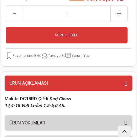
kinaları
kapları
arı
nak Mak.
kinaları
yiciler
stereler
inaları
naları
SEPETE EKLE
inaları
a Mak.
Makinaları
 Makinası
nalar
sı
ar
eli
Tavsiye Et
Yorum Yaz
ı
abancası
kinaları
eme Makinası
smeler
 Mak.
akinaları
ÜRÜN AÇIKLAMASI
rı
ar
ri
Makita DC18RD Çiftli Ş
arj Cihazı
14,4-18 Volt Li-İon 1,5-6,0 Ah.
rı
ı
ÜRÜN YORUMLARI
kinaları
ar
asat Mak.