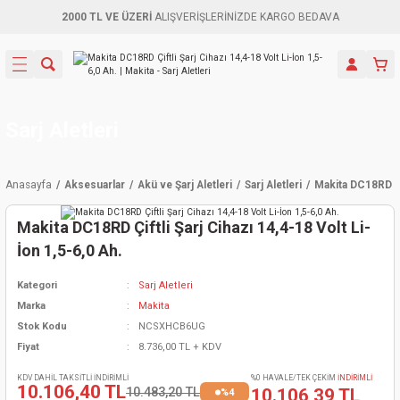
2000 TL VE ÜZERİ
ALIŞVERİŞLERİNİZDE KARGO BEDAVA
Geri Dön
Geri Dön
Geri Dön
Geri Dön
Geri Dön
Geri Dön
Geri Dön
Aletleri
leri
ri
naları
-Motorlar
ar
er
ma Mak.
orları
 Makinası
törler
ama
rler
Sarj Aletleri
inaları
kaplar
ı Kaynak
 Jeneratör
ma
Anasayfa
Aksesuarlar
Akü ve Şarj Aletleri
Sarj Aletleri
Makita DC18RD Çif
mun Sık
inaları
 Makina
ar
kama
itre-Yağ.
Makita DC18RD Çiftli Şarj Cihazı 14,4-18 Volt Li-
dalama
naları
örü
eneratör
örler
İon 1,5-6,0 Ah.
Kategori
Sarj Aletleri
eler
e Vidalamalar
kinası
Ürünleri
neratörler
kinaları
rler
Marka
Makita
Stok Kodu
NCSXHCB6UG
ma Mak.
Testereler
inaları
Makinası
kma
örler
Fiyat
8.736,00 TL + KDV
ı
ciler
inaları
akinaları
örü
Üreticisi
KDV DAHİL TAKSİTLİ İNDİRİMLİ
%0 HAVALE/TEK ÇEKİM
İNDİRİMLİ
10.106,40 TL
10.483,20 TL
10.106,39 TL
%4