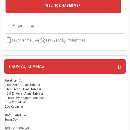
GELİNCE HABER VER
kinaları
kapları
arı
nak Mak.
kinaları
yiciler
stereler
inaları
naları
Kargo bedava
inaları
a Mak.
Makinaları
 Makinası
Tavsiye Et
Yorum Yaz
nalar
sı
ar
eli
ı
abancası
kinaları
eme Makinası
ÜRÜN AÇIKLAMASI
smeler
 Mak.
akinaları
Paket İçeriği;
• Tek Kenar Alma Tablası
• Açılı Kenar Alma Tablası
rı
ar
ri
• Çift El Kenar Alma Tablası
• Freze Ray Bağlantı Adaptörü
Ürün Özellikleri
rı
ı
Güç Kapasite
:
18V/5.0Ah/Li-lon
Boşta Devir
kinaları
ar
asat Mak.
:
10000-30000 d/dk