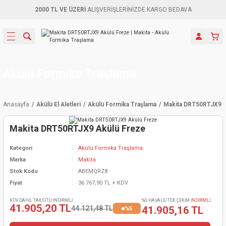
2000 TL VE ÜZERİ
ALIŞVERİŞLERİNİZDE KARGO BEDAVA
Geri Dön
Geri Dön
Geri Dön
Geri Dön
Geri Dön
Geri Dön
Geri Dön
Aletleri
leri
ri
naları
-Motorlar
ar
er
ma Mak.
orları
 Makinası
törler
ama
rler
Akülü Formika Traşlama
inaları
kaplar
ı Kaynak
 Jeneratör
ma
Anasayfa
Akülü El Aletleri
Akülü Formika Traşlama
Makita DRT50RTJX9 A
mun Sık
inaları
 Makina
ar
kama
itre-Yağ.
Makita DRT50RTJX9 Akülü Freze
dalama
naları
örü
eneratör
örler
Kategori
Akülü Formika Traşlama
Marka
Makita
eler
e Vidalamalar
kinası
Ürünleri
neratörler
kinaları
rler
Stok Kodu
ABEMQRZ8
Fiyat
36.767,90 TL + KDV
ma Mak.
Testereler
inaları
Makinası
kma
örler
KDV DAHİL TAKSİTLİ İNDİRİMLİ
%0 HAVALE/TEK ÇEKİM
İNDİRİMLİ
41.905,20 TL
44.121,48 TL
41.905,16 TL
%5
ı
ciler
inaları
akinaları
örü
Üreticisi