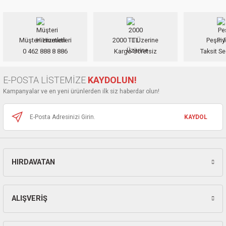
ları
iletebilirsiniz.
Görüş ve önerileriniz için teşekkür ederiz.
pları
Müşteri Hizmetleri
2000 TL Üzerine
Peşin F
Ürün resmi kalitesiz, bozuk veya görüntülenemiyor.
0 462 888 8 886
Kargo Ücretsiz
Taksit Se
rı
Ürün açıklamasında eksik bilgiler bulunuyor.
Ürün bilgilerinde hatalar bulunuyor.
E-POSTA LİSTEMİZE
KAYDOLUN!
ları
Ürün fiyatı diğer sitelerden daha pahalı.
Kampanyalar ve en yeni ürünlerden ilk siz haberdar olun!
Bu ürüne benzer farklı alternatifler olmalı.
KAYDOL
kinaları
HIRDAVATAN
Gönder
ALIŞVERİŞ