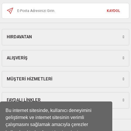
ları
KAYDOL
pları
rı
HIRDAVATAN
Gönder
ları
ALIŞVERİŞ
kinaları
MÜŞTERİ HİZMETLERİ
FAYDALI LİNKLER
Bu internet sitesinde, kullanıcı deneyimini
geliştirmek ve internet sitesinin verimli
çalışmasını sağlamak amacıyla çerezler