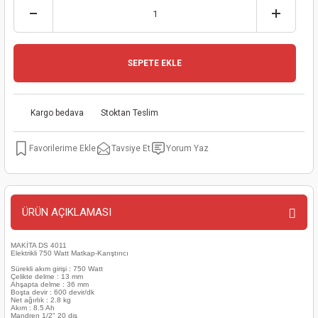
kinaları
kapları
arı
nak Mak.
kinaları
yiciler
stereler
inaları
naları
SEPETE EKLE
inaları
a Mak.
Makinaları
 Makinası
Kargo bedava
Stoktan Teslim
nalar
sı
ar
eli
Tavsiye Et
Yorum Yaz
ı
abancası
kinaları
eme Makinası
smeler
 Mak.
akinaları
ÜRÜN AÇIKLAMASI
rı
ar
ri
MAKİTA DS 4011
Elektrikli 750 Watt Matkap-Karıştırıcı
rı
ı
Sürekli akım girişi : 750 Watt
Çelikte delme : 13 mm
Ahşapta delme : 36 mm
Boşta devir : 600 devir/dk
kinaları
ar
asat Mak.
Net ağırlık : 2.8 kg
Akım : 8.5 Ah
Mandren 1/2" 20 diş