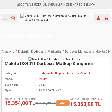
2000 TL VE ÜZERİ
ALIŞVERİŞLERİNİZDE KARGO BEDAVA
Geri Dön
Geri Dön
Geri Dön
Geri Dön
Geri Dön
Geri Dön
Geri Dön
Aletleri
leri
ri
naları
-Motorlar
ar
er
ma Mak.
orları
 Makinası
törler
ama
rler
Darbesiz Matkaplar
inaları
kaplar
ı Kaynak
 Jeneratör
ma
Anasayfa
Elektrikli El Aletleri
Matkaplar
Darbesiz Matkaplar
Makita DS40
mun Sık
inaları
 Makina
ar
kama
itre-Yağ.
Makita DS4011 Darbesiz Matkap Karıştırıcı
dalama
naları
örü
eneratör
örler
Kategori
Darbesiz Matkaplar
,
Karıştırıcı Makinalar
Marka
Makita
eler
e Vidalamalar
kinası
Ürünleri
neratörler
kinaları
rler
Stok Kodu
DS4011
Fiyat
13.513,50 TL + KDV
ma Mak.
Testereler
inaları
Makinası
kma
örler
KDV DAHİL TAKSİTLİ İNDİRİMLİ
%0 HAVALE/TEK ÇEKİM
İNDİRİMLİ
15.354,00 TL
16.216,20 TL
15.353,98 TL
%5
ı
ciler
inaları
akinaları
örü
Üreticisi