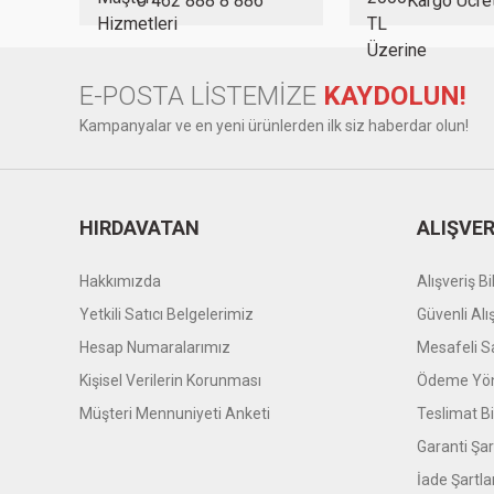
0 462 888 8 886
Kargo Ücre
Bu ürüne benzer farklı alternatifler olmalı.
E-POSTA LİSTEMİZE
KAYDOLUN!
Kampanyalar ve en yeni ürünlerden ilk siz haberdar olun!
HIRDAVATAN
ALIŞVER
Hakkımızda
Alışveriş Bil
Yetkili Satıcı Belgelerimiz
Güvenli Alı
Hesap Numaralarımız
Mesafeli S
Kişisel Verilerin Korunması
Ödeme Yön
Müşteri Mennuniyeti Anketi
Teslimat Bil
Garanti Şar
İade Şartla