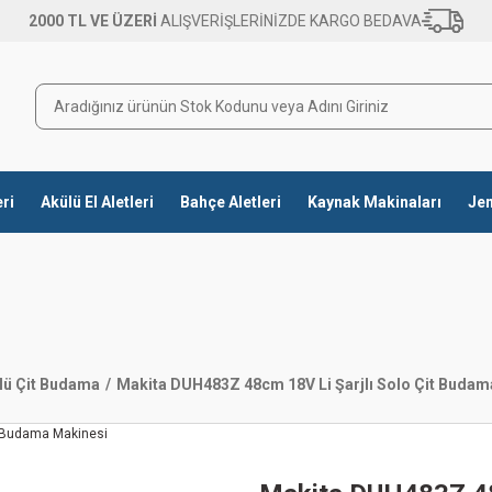
2000 TL VE ÜZERİ
ALIŞVERİŞLERİNİZDE KARGO BEDAVA
eri
Akülü El Aletleri
Bahçe Aletleri
Kaynak Makinaları
Jen
lü Çit Budama
Makita DUH483Z 48cm 18V Li Şarjlı Solo Çit Budam