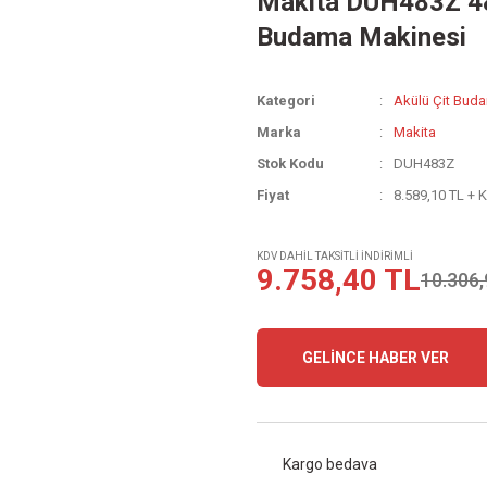
Makita DUH483Z 48c
Budama Makinesi
Kategori
Akülü Çit Bud
Marka
Makita
Stok Kodu
DUH483Z
Fiyat
8.589,10 TL + 
KDV DAHİL TAKSİTLİ İNDİRİMLİ
9.758,40 TL
10.306,
GELİNCE HABER VER
Kargo bedava