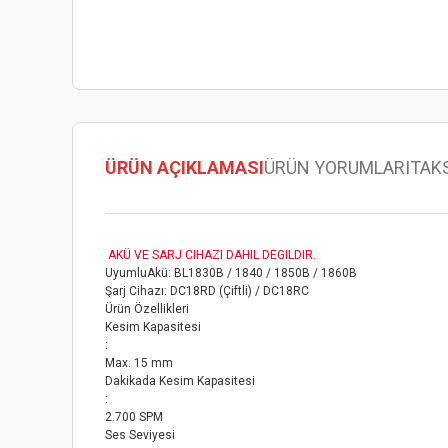
ÜRÜN AÇIKLAMASI
ÜRÜN YORUMLARI
TAK
AKÜ VE SARJ CIHAZI DAHIL DEGILDIR.
UyumluAkü: BL1830B / 1840 / 1850B / 1860B
Şarj Cihazı: DC18RD (Çiftli) / DC18RC
Ürün Özellikleri
Kesim Kapasitesi
:
Max. 15 mm
Dakikada Kesim Kapasitesi
:
2.700 SPM
Ses Seviyesi