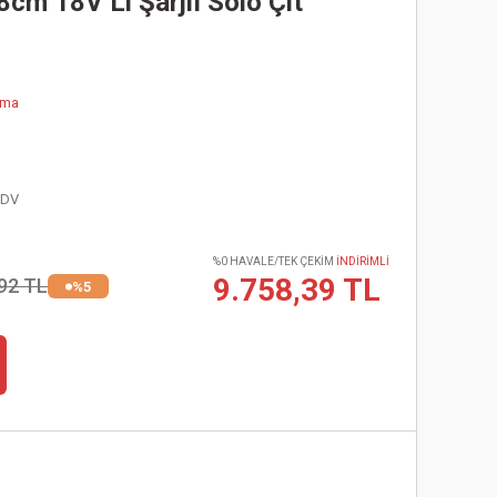
m 18V Li Şarjlı Solo Çit
ama
KDV
%0 HAVALE/TEK ÇEKİM
İNDİRİMLİ
9.758,39 TL
92 TL
%5