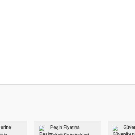
 konularda yetersiz gördüğünüz noktaları öneri formunu kullanarak tarafımıza ilet
Bu ürüne ilk yorumu siz yapın!
Yorum Yaz
erine
Peşin Fiyatına
Güven