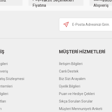
tsiz
Taksit Seçenekleri
256B
Gönder
İŞ
MÜŞTERİ HİZMETLERİ
gileri
İletişim Bilgileri
şveriş
Canlı Destek
atış Sözleşmesi
Biz Sizi Arayalım
temleri
Üyelik Bilgileri
gileri
Puan ve Hediye Çekleri
tları
Sıkça Sorulan Sorular
rı
Müşteri Mennuniyeti Anketi