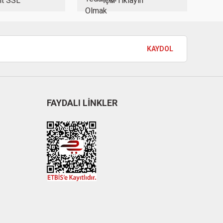
it SSL
İçin Tıklayın
KAYDOL
FAYDALI LİNKLER