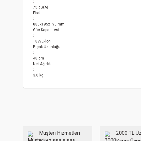
:
75 dB(A)
Ebat
:
888x195x193 mm
Güç Kapasitesi
:
18V/Li-lon
Bıçak Uzunluğu
:
48 cm
Net Ağırlık
:
3.0 kg
Bu ürünün fiyat bilgisi, resim, ürün açıklamalarında ve diğer
Görüş ve önerileriniz için teşekkür ederiz.
Ürün resmi kalitesiz, bozuk veya görüntülenemiyor.
Ürün açıklamasında eksik bilgiler bulunuyor.
Ürün bilgilerinde hatalar bulunuyor.
Müşteri Hizmetleri
2000 TL Üz
Ürün fiyatı diğer sitelerden daha pahalı.