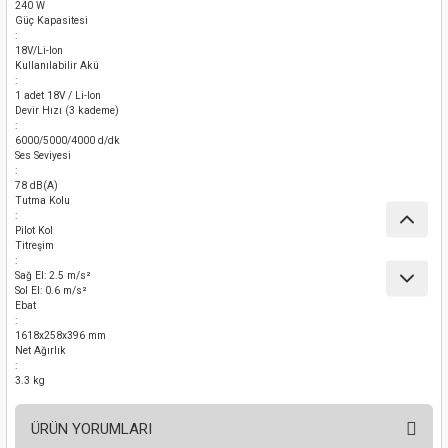
240 W
nası
Traşlama
Güç Kapasitesi
:
18V/Li-lon
naları
abancalar
Kullanılabilir Akü
:
1 adet 18V / Li-Ion
Devir Hızı (3 kademe)
abancaları
:
6000/5000/4000 d/dk
Ses Seviyesi
kinaları
:
78 dB(A)
Tutma Kolu
kinaları
:
Pilot Kol
Titreşim
Makinası
:
Sağ El: 2.5 m/s²
Sol El: 0.6 m/s²
Ebat
ları
:
1618x258x396 mm
Net Ağırlık
kinaları
:
3.3 kg
akinası
ÜRÜN YORUMLARI