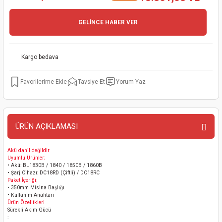
kinaları
kapları
arı
nak Mak.
kinaları
GELİNCE HABER VER
yiciler
stereler
inaları
naları
Kargo bedava
inaları
a Mak.
Makinaları
 Makinası
Tavsiye Et
Yorum Yaz
nalar
sı
ar
eli
ı
abancası
kinaları
eme Makinası
ÜRÜN AÇIKLAMASI
smeler
 Mak.
akinaları
Akü dahil değildir
rı
ar
ri
Uyumlu Ürünler;
• Akü: BL1830B / 1840 / 1850B / 1860B
• Şarj Cihazı: DC18RD (Çiftli) / DC18RC
Paket İçeriği;
rı
ı
• 350mm Misina Başlığı
• Kullanım Anahtarı
Ürün Özellikleri
kinaları
ar
asat Mak.
Sürekli Akım Gücü
: