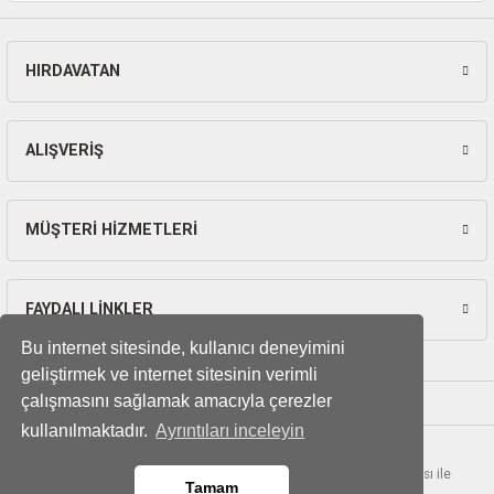
HIRDAVATAN
Gönder
ALIŞVERİŞ
MÜŞTERİ HİZMETLERİ
FAYDALI LİNKLER
Bu internet sitesinde, kullanıcı deneyimini
geliştirmek ve internet sitesinin verimli
çalışmasını sağlamak amacıyla çerezler
kullanılmaktadır.
Ayrıntıları inceleyin
© Tüm hakları saklıdır. Kredi kartı bilgileriniz 256bit SSL sertifikası ile
Tamam