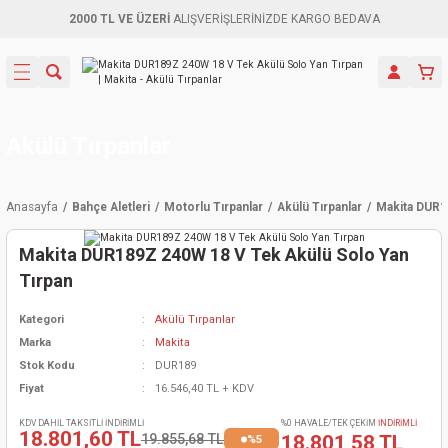
2000 TL VE ÜZERİ
ALIŞVERİŞLERİNİZDE KARGO BEDAVA
Geri Dön
Geri Dön
Geri Dön
Geri Dön
Geri Dön
Geri Dön
Geri Dön
Aletleri
leri
ri
naları
-Motorlar
ar
er
ma Mak.
orları
 Makinası
törler
ama
rler
Akülü Tırpanlar
inaları
kaplar
ı Kaynak
 Jeneratör
ma
Anasayfa
Bahçe Aletleri
Motorlu Tırpanlar
Akülü Tırpanlar
Makita DUR1
mun Sık
inaları
 Makina
ar
kama
itre-Yağ.
Makita DUR189Z 240W 18 V Tek Akülü Solo Yan
dalama
naları
örü
eneratör
örler
Tırpan
Kategori
Akülü Tırpanlar
eler
e Vidalamalar
kinası
Ürünleri
neratörler
kinaları
rler
Marka
Makita
Stok Kodu
DUR189
ma Mak.
Testereler
inaları
Makinası
kma
örler
Fiyat
16.546,40 TL + KDV
ı
ciler
inaları
akinaları
örü
Üreticisi
KDV DAHİL TAKSİTLİ İNDİRİMLİ
%0 HAVALE/TEK ÇEKİM
İNDİRİMLİ
18.801,60 TL
19.855,68 TL
18.801,58 TL
%5