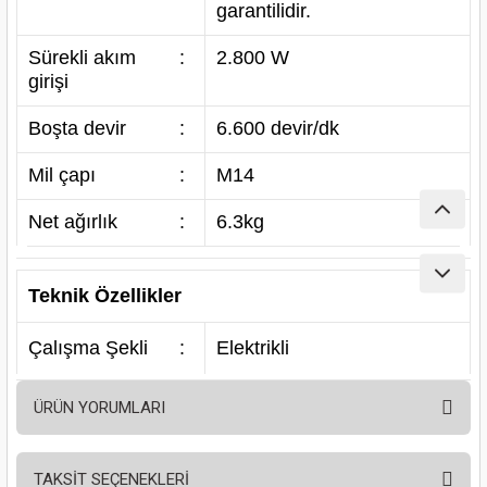
garantilidir.
nası
Traşlama
Sürekli akım
:
2.800 W
naları
abancalar
girişi
abancaları
Boşta devir
:
6.600 devir/dk
Mil çapı
:
M14
kinaları
Net ağırlık
:
6.3kg
kinaları
Makinası
Teknik Özellikler
ları
Çalışma Şekli
:
Elektrikli
kinaları
ÜRÜN YORUMLARI
akinası
TAKSİT SEÇENEKLERİ