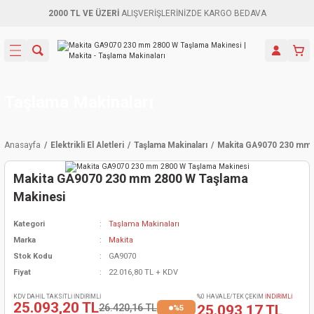
2000 TL VE ÜZERİ
ALIŞVERİŞLERİNİZDE KARGO BEDAVA
Geri Dön
Geri Dön
Geri Dön
Geri Dön
Geri Dön
Geri Dön
Geri Dön
Aletleri
leri
ri
naları
-Motorlar
ar
er
ma Mak.
orları
 Makinası
törler
ama
rler
Taşlama Makinaları
inaları
kaplar
ı Kaynak
 Jeneratör
ma
Anasayfa
Elektrikli El Aletleri
Taşlama Makinaları
Makita GA9070 230 mm 
mun Sık
inaları
 Makina
ar
kama
itre-Yağ.
Makita GA9070 230 mm 2800 W Taşlama
dalama
naları
örü
eneratör
örler
Makinesi
Kategori
Taşlama Makinaları
eler
e Vidalamalar
kinası
Ürünleri
neratörler
kinaları
rler
Marka
Makita
Stok Kodu
GA9070
ma Mak.
Testereler
inaları
Makinası
kma
örler
Fiyat
22.016,80 TL + KDV
ı
ciler
inaları
akinaları
örü
Üreticisi
KDV DAHİL TAKSİTLİ İNDİRİMLİ
%0 HAVALE/TEK ÇEKİM
İNDİRİMLİ
25.093,20 TL
26.420,16 TL
25.093,17 TL
%5