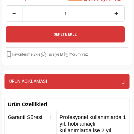
kinaları
kapları
arı
nak Mak.
kinaları
yiciler
stereler
inaları
naları
SEPETE EKLE
inaları
a Mak.
Makinaları
 Makinası
nalar
sı
ar
eli
Tavsiye Et
Yorum Yaz
ı
abancası
kinaları
eme Makinası
smeler
 Mak.
akinaları
ÜRÜN AÇIKLAMASI
rı
ar
ri
Ürün Özellikleri
rı
ı
Garanti Süresi
:
Profesyonel kullanımlarda 1
yıl, hobi amaçlı
kinaları
ar
asat Mak.
kullanımlarda ise 2 yıl