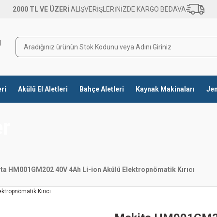
2000 TL VE ÜZERİ
ALIŞVERİŞLERİNİZDE KARGO BEDAVA
eri
Akülü El Aletleri
Bahçe Aletleri
Kaynak Makinaları
Jen
er
ta HM001GM202 40V 4Ah Li-ion Akülü Elektropnömatik Kırıcı