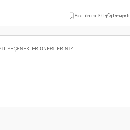
Tavsiye E
SİT SEÇENEKLERİ
ÖNERİLERİNİZ
 konularda yetersiz gördüğünüz noktaları öneri formunu kullanarak tarafımıza ilet
Bu ürüne ilk yorumu siz yapın!