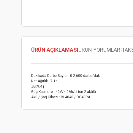
ÜRÜN AÇIKLAMASI
ÜRÜN YORUMLARI
TAK
Dakikada Darbe Sayısı : 0-2.600 darbe/dak
Net Ağırlık : 7.1g
Jul:9.4 j
Güç-Kapasite : 40V/4.0Ah/Li-ion 2 akülü
Akü / Şarj Cihazı : BL4040 / DC40RA
Bu ürünün fiyat bilgisi, resim, ürün açıklamalarında ve diğer
Görüş ve önerileriniz için teşekkür ederiz.
Ürün resmi kalitesiz, bozuk veya görüntülenemiyor.