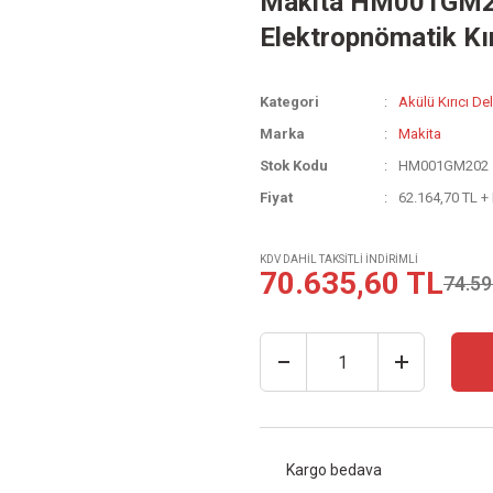
Makita HM001GM20
Elektropnömatik Kır
Kategori
Akülü Kırıcı Del
Marka
Makita
Stok Kodu
HM001GM202
Fiyat
62.164,70 TL +
KDV DAHİL TAKSİTLİ İNDİRİMLİ
70.635,60 TL
74.59
Kargo bedava