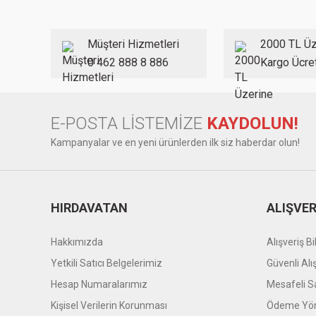
Ürün açıklamasında eksik bilgiler bulunuyor.
Ürün bilgilerinde hatalar bulunuyor.
Müşteri Hizmetleri
2000 TL Üz
Ürün fiyatı diğer sitelerden daha pahalı.
0 462 888 8 886
Kargo Ücre
Bu ürüne benzer farklı alternatifler olmalı.
E-POSTA LİSTEMİZE
KAYDOLUN!
Kampanyalar ve en yeni ürünlerden ilk siz haberdar olun!
HIRDAVATAN
ALIŞVER
Hakkımızda
Alışveriş Bil
Yetkili Satıcı Belgelerimiz
Güvenli Alı
Hesap Numaralarımız
Mesafeli S
Kişisel Verilerin Korunması
Ödeme Yön