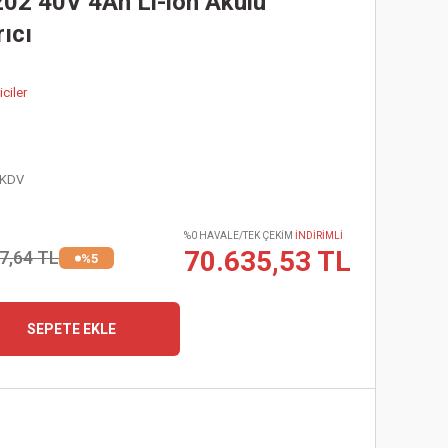
2 40V 4Ah Li-ion Akülü
ıcı
iciler
 KDV
%0 HAVALE/TEK ÇEKİM
İNDİRİMLİ
70.635,53 TL
7,64 TL
%5
SEPETE EKLE