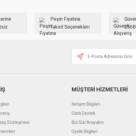
Yorum Yaz
erine
Peşin Fiyatına
Güven
tsiz
Taksit Seçenekleri
256B
Gönder
İŞ
MÜŞTERİ HİZMETLERİ
gileri
İletişim Bilgileri
şveriş
Canlı Destek
atış Sözleşmesi
Biz Sizi Arayalım
temleri
Üyelik Bilgileri