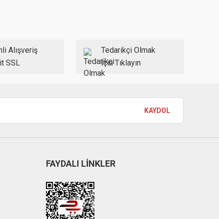
li Alışveriş
Tedarikçi Olmak
it SSL
İçin Tıklayın
KAYDOL
FAYDALI LİNKLER