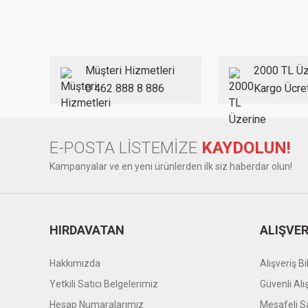
Ürün resmi kalitesiz, bozuk veya görüntülenemiyor.
Ürün açıklamasında eksik bilgiler bulunuyor.
Ürün bilgilerinde hatalar bulunuyor.
Müşteri Hizmetleri
2000 TL Üz
Ürün fiyatı diğer sitelerden daha pahalı.
0 462 888 8 886
Kargo Ücre
Bu ürüne benzer farklı alternatifler olmalı.
E-POSTA LİSTEMİZE
KAYDOLUN!
Kampanyalar ve en yeni ürünlerden ilk siz haberdar olun!
HIRDAVATAN
ALIŞVER
Hakkımızda
Alışveriş Bil
Yetkili Satıcı Belgelerimiz
Güvenli Alı
Hesap Numaralarımız
Mesafeli S