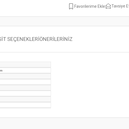
Tavsiye E
SİT SEÇENEKLERİ
ÖNERİLERİNİZ
mm
 konularda yetersiz gördüğünüz noktaları öneri formunu kullanarak tarafımıza ilet