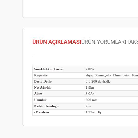
ÜRÜN AÇIKLAMASI
ÜRÜN YORUMLARI
TAK
Sürekli Akım Girişi
710W
Kapasite
ahşap 30mm,çelik 13mm,beton 16
Boşta Devir
0-3,200 devir/dk
Net Ağırlık
1.9kg
Akım
3.0Ah
Uzunluk
296 mm
Kablo Uzunluğu
2 m
-Mandren
1/2"-20Diş
Bu ürünün fiyat bilgisi, resim, ürün açıklamalarında ve diğer
Görüş ve önerileriniz için teşekkür ederiz.