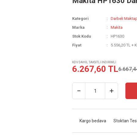
Makita HP1630 Dar
Kategori
Darbeli Maktap
Marka
Makita
Stok Kodu
HP1630
Fiyat
5.556,20 TL + 
KDV DAHİL TAKSİTLİ İNDİRİMLİ
6.267,60 TL
6.667,4
Kargo bedava
Stoktan Tes