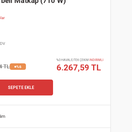
beli Matkap (710 W)
lar
KDV
%0 HAVALE/TEK ÇEKİM
İNDİRİMLİ
6.267,59 TL
4 TL
%6
SEPETE EKLE
lim