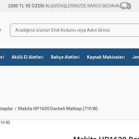
2000 TL VE ÜZERİ
ALIŞVERİŞLERİNİZDE KARGO BEDAVA
eri
Akülü El Aletleri
Bahçe Aletleri
Kaynak Makinaları
Jen
ktaplar
Makita HP1630 Darbeli Matkap (710 W)