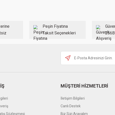
Bu ürüne ilk yorumu siz yapın!
Yorum Yaz
erine
Peşin Fiyatına
Güven
tsiz
Taksit Seçenekleri
256B
Gönder
İŞ
MÜŞTERİ HİZMETLERİ
gileri
İletişim Bilgileri
şveriş
Canlı Destek
atış Sözleşmesi
Biz Sizi Arayalım