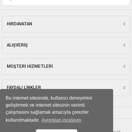
ları
pları
HIRDAVATAN
Gönder
rı
ALIŞVERİŞ
ları
MÜŞTERİ HİZMETLERİ
kinaları
FAYDALI LİNKLER
Bu internet sitesinde, kullanıcı deneyimini
geliştirmek ve internet sitesinin verimli
çalışmasını sağlamak amacıyla çerezler
kullanılmaktadır.
Ayrıntıları inceleyin
© Tüm hakları saklıdır. Kredi kartı bilgileriniz 256bit SSL sertifikası ile