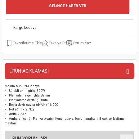
GELİNCE HABER VER
kinaları
kapları
arı
nak Mak.
kinaları
yiciler
stereler
inaları
naları
Kargo bedava
inaları
a Mak.
Makinaları
 Makinası
Tavsiye Et
Yorum Yaz
nalar
sı
ar
eli
ı
abancası
kinaları
eme Makinası
ÜRÜN AÇIKLAMASI
smeler
 Mak.
akinaları
Makita M1902M Planya
Sürekli akım girişi 500W
Planyalama genişliği 82mm
rı
ar
ri
Planyalama derinliği 1mm
Boşta devir sayısı (dv/dk) 16.000
Net ağırlık 2.7kg
rı
ı
Akım 2.3Ah
Ambalaj içeriği: Planya bıçağı›, Kenar gönye, Somun anahtarı, Bıçak yerleştirme
mastarı
kinaları
ar
asat Mak.
ÜRÜN YORUMLARI