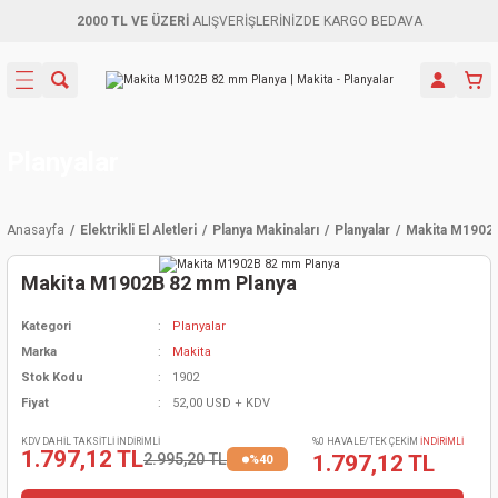
2000 TL VE ÜZERİ
ALIŞVERİŞLERİNİZDE KARGO BEDAVA
Geri Dön
Geri Dön
Geri Dön
Geri Dön
Geri Dön
Geri Dön
Geri Dön
Aletleri
leri
ri
naları
-Motorlar
ar
er
ma Mak.
orları
 Makinası
törler
ama
rler
Planyalar
inaları
kaplar
ı Kaynak
 Jeneratör
ma
Anasayfa
Elektrikli El Aletleri
Planya Makinaları
Planyalar
Makita M1902
mun Sık
inaları
 Makina
ar
kama
itre-Yağ.
Makita M1902B 82 mm Planya
dalama
naları
örü
eneratör
örler
Kategori
Planyalar
Marka
Makita
eler
e Vidalamalar
kinası
Ürünleri
neratörler
kinaları
rler
Stok Kodu
1902
Fiyat
52,00 USD + KDV
ma Mak.
Testereler
inaları
Makinası
kma
örler
KDV DAHİL TAKSİTLİ İNDİRİMLİ
%0 HAVALE/TEK ÇEKİM
İNDİRİMLİ
1.797,12 TL
2.995,20 TL
1.797,12 TL
%40
ı
ciler
inaları
akinaları
örü
Üreticisi