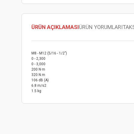
ÜRÜN AÇIKLAMASI
ÜRÜN YORUMLARI
TAK
M8 - M12 (5/16 - 1/2")
0 - 2,300
0 - 3,000
200 N·m
320 N.m
106 dB (A)
6.8 m/s2
1.5 kg
Bu ürünün fiyat bilgisi, resim, ürün açıklamalarında ve diğer
Görüş ve önerileriniz için teşekkür ederiz.
Ürün resmi kalitesiz, bozuk veya görüntülenemiyor.