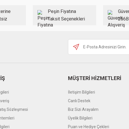
Yorum Yaz
erine
Peşin Fiyatına
Güven
tsiz
Taksit Seçenekleri
256B
Gönder
İŞ
MÜŞTERİ HİZMETLERİ
gileri
İletişim Bilgileri
şveriş
Canlı Destek
atış Sözleşmesi
Biz Sizi Arayalım
temleri
Üyelik Bilgileri
gileri
Puan ve Hediye Çekleri