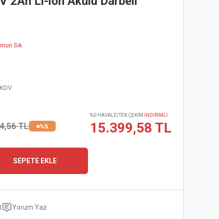
2Ah Li-ion Akülü Darbeli
omun Sık
 KDV
%0 HAVALE/TEK ÇEKİM
İNDİRİMLİ
15.399,58 TL
4,56 TL
%5
SEPETE EKLE
t
Yorum Yaz