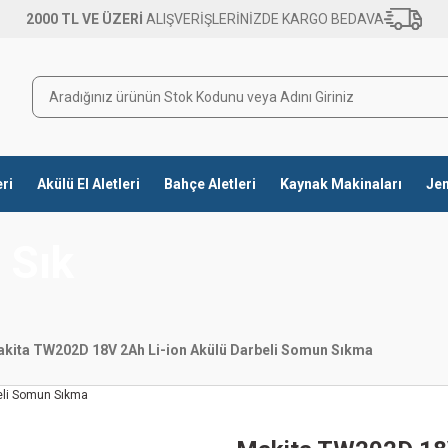
2000 TL VE ÜZERİ
ALIŞVERİŞLERİNİZDE KARGO BEDAVA
eri
Akülü El Aletleri
Bahçe Aletleri
Kaynak Makinaları
Jen
 Sık
kita TW202D 18V 2Ah Li-ion Akülü Darbeli Somun Sıkma