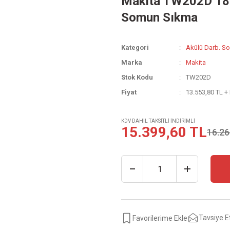
Makita TW202D 18V 
Somun Sıkma
Kategori
Akülü Darb. S
Marka
Makita
Stok Kodu
TW202D
Fiyat
13.553,80 TL +
KDV DAHİL TAKSİTLİ İNDİRİMLİ
15.399,60 TL
16.26
Tavsiye E