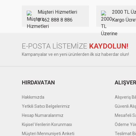
Ürün açıklamasında eksik bilgiler bulunuyor.
Ürün bilgilerinde hatalar bulunuyor.
Müşteri Hizmetleri
2000 TL Üz
Ürün fiyatı diğer sitelerden daha pahalı.
0 462 888 8 886
Kargo Ücre
Bu ürüne benzer farklı alternatifler olmalı.
E-POSTA LİSTEMİZE
KAYDOLUN!
Kampanyalar ve en yeni ürünlerden ilk siz haberdar olun!
HIRDAVATAN
ALIŞVER
Hakkımızda
Alışveriş Bil
Yetkili Satıcı Belgelerimiz
Güvenli Alı
Hesap Numaralarımız
Mesafeli S
Kişisel Verilerin Korunması
Ödeme Yön
Müşteri Mennuniyeti Anketi
Teslimat Bil