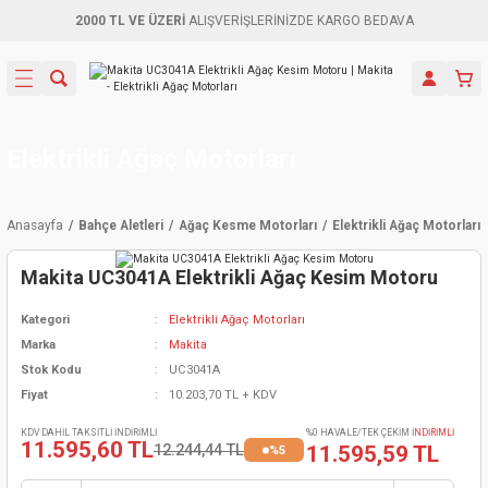
2000 TL VE ÜZERİ
ALIŞVERİŞLERİNİZDE KARGO BEDAVA
Geri Dön
Geri Dön
Geri Dön
Geri Dön
Geri Dön
Geri Dön
Geri Dön
Aletleri
leri
ri
naları
-Motorlar
ar
er
ma Mak.
orları
 Makinası
törler
ama
rler
Elektrikli Ağaç Motorları
inaları
kaplar
ı Kaynak
 Jeneratör
ma
Anasayfa
Bahçe Aletleri
Ağaç Kesme Motorları
Elektrikli Ağaç Motorları
mun Sık
inaları
 Makina
ar
kama
itre-Yağ.
Makita UC3041A Elektrikli Ağaç Kesim Motoru
dalama
naları
örü
eneratör
örler
Kategori
Elektrikli Ağaç Motorları
Marka
Makita
eler
e Vidalamalar
kinası
Ürünleri
neratörler
kinaları
rler
Stok Kodu
UC3041A
Fiyat
10.203,70 TL + KDV
ma Mak.
Testereler
inaları
Makinası
kma
örler
KDV DAHİL TAKSİTLİ İNDİRİMLİ
%0 HAVALE/TEK ÇEKİM
İNDİRİMLİ
11.595,60 TL
12.244,44 TL
11.595,59 TL
%5
ı
ciler
inaları
akinaları
örü
Üreticisi