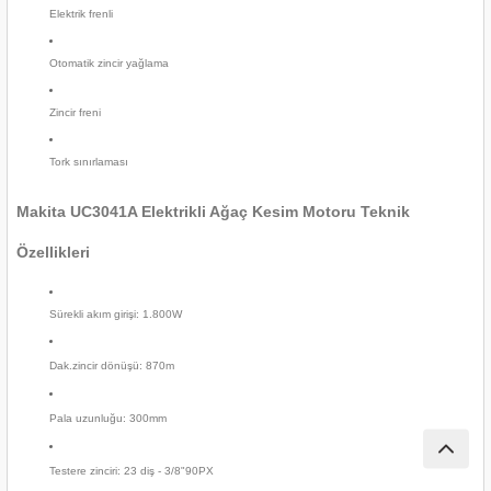
Elektrik frenli
nası
Traşlama
Otomatik zincir yağlama
naları
abancalar
Zincir freni
abancaları
Tork sınırlaması
kinaları
Makita UC3041A Elektrikli Ağaç Kesim Motoru Teknik
kinaları
Özellikleri
Makinası
Sürekli akım girişi: 1.800W
ları
Dak.zincir dönüşü: 870m
kinaları
Pala uzunluğu: 300mm
akinası
Testere zinciri: 23 diş - 3/8"90PX