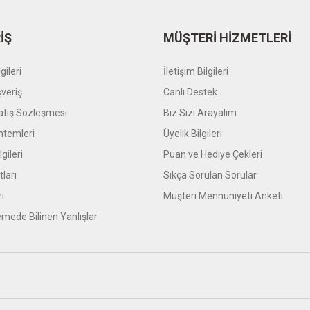
Gönder
İŞ
MÜŞTERİ HİZMETLERİ
gileri
İletişim Bilgileri
şveriş
Canlı Destek
atış Sözleşmesi
Biz Sizi Arayalım
temleri
Üyelik Bilgileri
gileri
Puan ve Hediye Çekleri
tları
Sıkça Sorulan Sorular
rı
Müşteri Mennuniyeti Anketi
mede Bilinen Yanlışlar