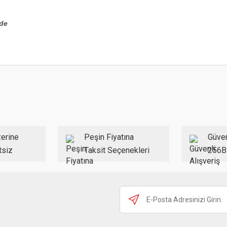
nde
 konularda yetersiz gördüğünüz noktaları öneri formunu kullanarak tarafımıza ilet
Bu ürüne ilk yorumu siz yapın!
Yorum Yaz
erine
Peşin Fiyatına
Güven
tsiz
Taksit Seçenekleri
256B