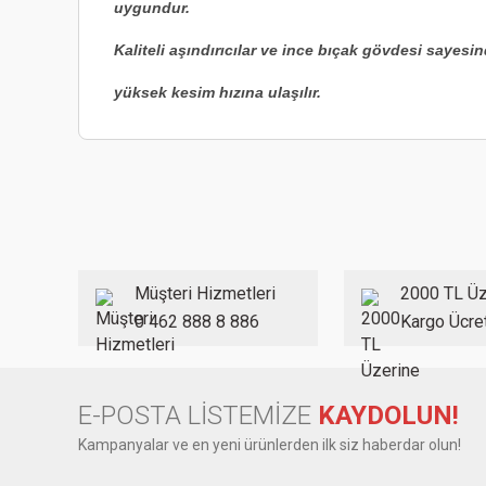
uygundur.
Kaliteli aşındırıcılar ve ince bıçak gövdesi sayesi
yüksek kesim hızına ulaşılır.
Bu ürünün fiyat bilgisi, resim, ürün açıklamalarında ve diğer
Görüş ve önerileriniz için teşekkür ederiz.
Ürün resmi kalitesiz, bozuk veya görüntülenemiyor.
Ürün açıklamasında eksik bilgiler bulunuyor.
Ürün bilgilerinde hatalar bulunuyor.
Müşteri Hizmetleri
2000 TL Üz
Ürün fiyatı diğer sitelerden daha pahalı.
0 462 888 8 886
Kargo Ücre
Bu ürüne benzer farklı alternatifler olmalı.
E-POSTA LİSTEMİZE
KAYDOLUN!
Kampanyalar ve en yeni ürünlerden ilk siz haberdar olun!