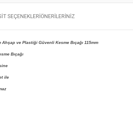
SİT SEÇENEKLERİ
ÖNERİLERİNİZ
İle Ahşap ve Plastiği Güvenli Kesme Bıçağı 115mm
kesme Bıçağı
sine
t ile
maz