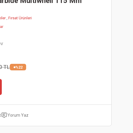
arbide Multiwhell 115 Mm
iler
,
Fırsat Ürünleri
ar
DV
0 TL
%22
t
Yorum Yaz