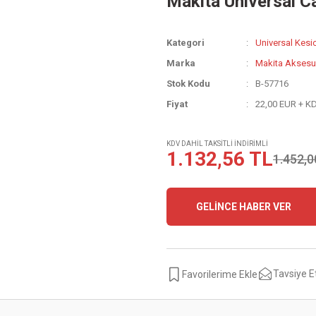
Makita Universal C
Kategori
Universal Kesic
Marka
Makita Aksesu
Stok Kodu
B-57716
Fiyat
22,00 EUR + K
KDV DAHİL TAKSİTLİ İNDİRİMLİ
1.132,56 TL
1.452,0
GELİNCE HABER VER
Tavsiye E