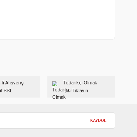
ebilirsiniz.
li Alışveriş
Tedarikçi Olmak
it SSL
İçin Tıklayın
KAYDOL