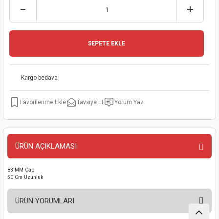
kinaları
kapları
arı
nak Mak.
kinaları
yiciler
stereler
inaları
naları
SEPETE EKLE
inaları
a Mak.
Makinaları
 Makinası
Kargo bedava
nalar
sı
ar
eli
Tavsiye Et
Yorum Yaz
ı
abancası
kinaları
eme Makinası
smeler
 Mak.
akinaları
ÜRÜN AÇIKLAMASI
rı
ar
ri
83 MM Çap
50 Cm Uzunluk
rı
ı
ÜRÜN YORUMLARI
kinaları
ar
asat Mak.