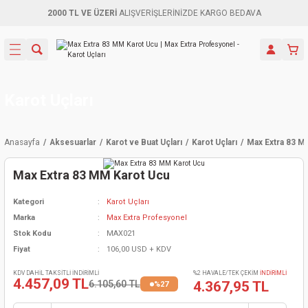
2000 TL VE ÜZERİ
ALIŞVERİŞLERİNİZDE KARGO BEDAVA
Geri Dön
Geri Dön
Geri Dön
Geri Dön
Geri Dön
Geri Dön
Geri Dön
Aletleri
leri
ri
naları
-Motorlar
ar
er
ma Mak.
orları
 Makinası
törler
ama
rler
Karot Uçları
inaları
kaplar
ı Kaynak
 Jeneratör
ma
Anasayfa
Aksesuarlar
Karot ve Buat Uçları
Karot Uçları
Max Extra 83 M
mun Sık
inaları
 Makina
ar
kama
itre-Yağ.
Max Extra 83 MM Karot Ucu
dalama
naları
örü
eneratör
örler
Kategori
Karot Uçları
Marka
Max Extra Profesyonel
eler
e Vidalamalar
kinası
Ürünleri
neratörler
kinaları
rler
Stok Kodu
MAX021
Fiyat
106,00 USD + KDV
ma Mak.
Testereler
inaları
Makinası
kma
örler
KDV DAHİL TAKSİTLİ İNDİRİMLİ
%2 HAVALE/TEK ÇEKİM
İNDİRİMLİ
4.457,09 TL
6.105,60 TL
4.367,95 TL
%27
ı
ciler
inaları
akinaları
örü
Üreticisi