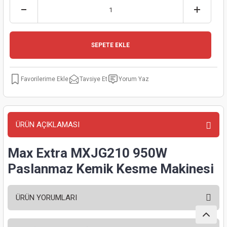
kinaları
kapları
arı
nak Mak.
kinaları
yiciler
stereler
inaları
naları
SEPETE EKLE
inaları
a Mak.
Makinaları
 Makinası
Tavsiye Et
Yorum Yaz
nalar
sı
ar
eli
ı
abancası
kinaları
eme Makinası
ÜRÜN AÇIKLAMASI
smeler
 Mak.
akinaları
Max Extra MXJG210 950W
rı
ar
ri
Paslanmaz Kemik Kesme Makinesi
rı
ı
ÜRÜN YORUMLARI
kinaları
ar
asat Mak.