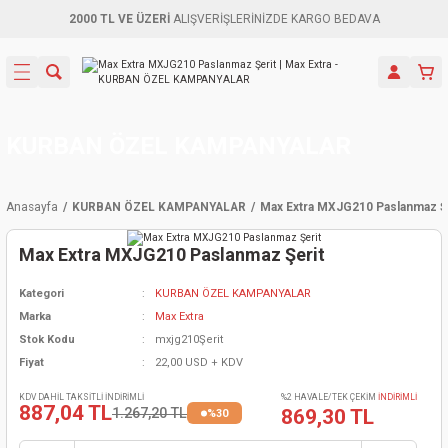
2000 TL VE ÜZERİ
ALIŞVERİŞLERİNİZDE KARGO BEDAVA
Geri Dön
Geri Dön
Geri Dön
Geri Dön
Geri Dön
Geri Dön
Geri Dön
Aletleri
leri
ri
naları
-Motorlar
ar
er
ma Mak.
orları
 Makinası
törler
ama
rler
KURBAN ÖZEL KAMPANYALAR
inaları
kaplar
ı Kaynak
 Jeneratör
ma
Anasayfa
KURBAN ÖZEL KAMPANYALAR
Max Extra MXJG210 Paslanmaz Şe
mun Sık
inaları
 Makina
ar
kama
itre-Yağ.
Max Extra MXJG210 Paslanmaz Şerit
dalama
naları
örü
eneratör
örler
Kategori
KURBAN ÖZEL KAMPANYALAR
Marka
Max Extra
eler
e Vidalamalar
kinası
Ürünleri
neratörler
kinaları
rler
Stok Kodu
mxjg210Şerit
Fiyat
22,00 USD + KDV
ma Mak.
Testereler
inaları
Makinası
kma
örler
KDV DAHİL TAKSİTLİ İNDİRİMLİ
%2 HAVALE/TEK ÇEKİM
İNDİRİMLİ
887,04 TL
1.267,20 TL
869,30 TL
%30
ı
ciler
inaları
akinaları
örü
Üreticisi