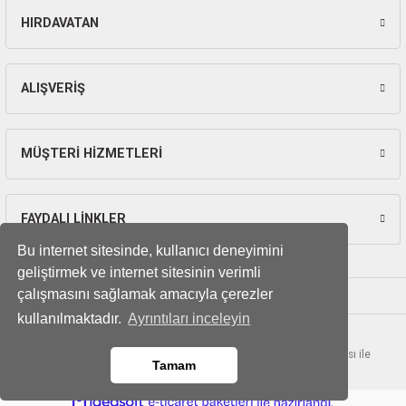
ları
HIRDAVATAN
Gönder
pları
ALIŞVERİŞ
rı
ları
MÜŞTERİ HİZMETLERİ
FAYDALI LİNKLER
kinaları
Bu internet sitesinde, kullanıcı deneyimini
geliştirmek ve internet sitesinin verimli
çalışmasını sağlamak amacıyla çerezler
kullanılmaktadır.
Ayrıntıları inceleyin
© Tüm hakları saklıdır. Kredi kartı bilgileriniz 256bit SSL sertifikası ile
Tamam
korunmaktadır.
ideasoft
ile
e-