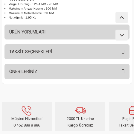
Vargel Uzunluğu : 25.4 MM - 28 MM
nası
Traşlama
Maksimum Ahşap Kesme : 100 MM
Maksimum Metal Kesme : 50 MM
Net Ağırlık : 1.95 Kg
naları
abancalar
ÜRÜN YORUMLARI
abancaları
kinaları
TAKSİT SEÇENEKLERİ
Bu ürüne ilk yorumu siz yapın!
kinaları
ÖNERİLERİNİZ
Yorum Yaz
Makinası
Bu ürünün fiyat bilgisi, resim, ürün açıklamalarında ve diğer konularda
yetersiz gördüğünüz noktaları öneri formunu kullanarak tarafımıza
ları
iletebilirsiniz.
Görüş ve önerileriniz için teşekkür ederiz.
kinaları
Müşteri Hizmetleri
2000 TL Üzerine
Peşin F
Ürün resmi kalitesiz, bozuk veya görüntülenemiyor.
akinası
0 462 888 8 886
Kargo Ücretsiz
Taksit Se
Ürün açıklamasında eksik bilgiler bulunuyor.