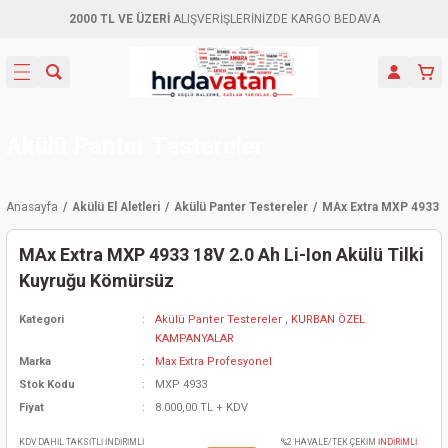
2000 TL VE ÜZERİ
ALIŞVERİŞLERİNİZDE KARGO BEDAVA
Geri Dön
Geri Dön
Geri Dön
Geri Dön
Geri Dön
Geri Dön
Geri Dön
Aletleri
leri
ri
naları
-Motorlar
ar
er
ma Mak.
orları
 Makinası
törler
ama
rler
Akülü Panter Testereler
inaları
kaplar
ı Kaynak
 Jeneratör
ma
Anasayfa
Akülü El Aletleri
Akülü Panter Testereler
MAx Extra MXP 4933 1
mun Sık
inaları
 Makina
ar
kama
itre-Yağ.
MAx Extra MXP 4933 18V 2.0 Ah Li-Ion Akülü Tilki
dalama
naları
örü
eneratör
örler
Kuyruğu Kömürsüz
Kategori
Akülü Panter Testereler
,
KURBAN ÖZEL
eler
e Vidalamalar
kinası
Ürünleri
neratörler
kinaları
rler
KAMPANYALAR
Marka
Max Extra Profesyonel
ma Mak.
Testereler
inaları
Makinası
kma
örler
Stok Kodu
MXP 4933
Fiyat
8.000,00 TL + KDV
ı
ciler
inaları
akinaları
örü
Üreticisi
KDV DAHİL TAKSİTLİ İNDİRİMLİ
%2 HAVALE/TEK ÇEKİM
İNDİRİMLİ