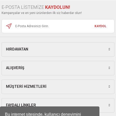
Ürün bilgilerinde hatalar bulunuyor.
ları
E-POSTA LİSTEMİZE
KAYDOLUN!
Ürün fiyatı diğer sitelerden daha pahalı.
Kampanyalar ve en yeni ürünlerden ilk siz haberdar olun!
pları
Bu ürüne benzer farklı alternatifler olmalı.
KAYDOL
rı
ları
HIRDAVATAN
Gönder
kinaları
ALIŞVERİŞ
MÜŞTERİ HİZMETLERİ
FAYDALI LİNKLER
Bu internet sitesinde, kullanıcı deneyimini