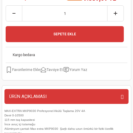
kinaları
kapları
arı
nak Mak.
kinaları
yiciler
stereler
inaları
naları
SEPETE EKLE
inaları
a Mak.
Makinaları
 Makinası
nalar
sı
ar
eli
Kargo bedava
ı
abancası
kinaları
eme Makinası
Tavsiye Et
Yorum Yaz
smeler
 Mak.
akinaları
rı
ar
ri
ÜRÜN AÇIKLAMASI
rı
ı
MAX-EXTRA MXP9030 Profesyonel Akülü Taşlama 20V 4A
Devir 0-10500
115 mm taş kapasitesi
kinaları
ar
asat Mak.
İnce avuç içi tutamağu
Alüminyum çantalı Max extra
MXP9030
Şarjlı daha uzun ömürkü bir fiziki özellik