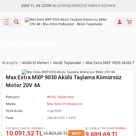
2000 TL VE ÜZERİ
ALIŞVERİŞLERİNİZDE KARGO BEDAVA
Geri Dön
Geri Dön
Geri Dön
Geri Dön
Geri Dön
Geri Dön
Geri Dön
Aletleri
leri
ri
naları
-Motorlar
ar
er
ma Mak.
orları
 Makinası
törler
ama
rler
Akülü Taşlamalar
inaları
kaplar
ı Kaynak
 Jeneratör
ma
Anasayfa
Akülü El Aletleri
Akülü Taşlamalar
Max Extra MXP 9030 Akülü T
mun Sık
inaları
 Makina
ar
kama
itre-Yağ.
Max Extra MXP 9030 Akülü Taşlama Kömürsüz
dalama
naları
örü
eneratör
örler
Motor 20V 4A
Kategori
Akülü Taşlamalar
eler
e Vidalamalar
kinası
Ürünleri
neratörler
kinaları
rler
Marka
Max Extra Profesyonel
Stok Kodu
mxp9030
ma Mak.
Testereler
inaları
Makinası
kma
örler
Fiyat
240,00 USD + KDV
ı
ciler
inaları
akinaları
örü
Üreticisi
KDV DAHİL TAKSİTLİ İNDİRİMLİ
%2 HAVALE/TEK ÇEKİM
İNDİRİMLİ
10.091,52 TL
13.824,00 TL
9.889,69 TL
%27