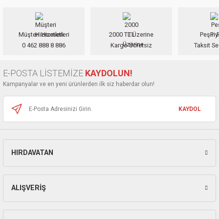
iletebilirsiniz.
ları
Görüş ve önerileriniz için teşekkür ederiz.
pları
Müşteri Hizmetleri
2000 TL Üzerine
Peşin F
Ürün resmi kalitesiz, bozuk veya görüntülenemiyor.
0 462 888 8 886
Kargo Ücretsiz
Taksit Se
Ürün açıklamasında eksik bilgiler bulunuyor.
rı
Ürün bilgilerinde hatalar bulunuyor.
E-POSTA LİSTEMİZE
KAYDOLUN!
Ürün fiyatı diğer sitelerden daha pahalı.
ları
Kampanyalar ve en yeni ürünlerden ilk siz haberdar olun!
Bu ürüne benzer farklı alternatifler olmalı.
KAYDOL
kinaları
HIRDAVATAN
Gönder
ALIŞVERİŞ