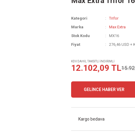
Max Extra Trifor 16
Kategori
Trifor
Marka
Max Extra
Stok Kodu
MX16
Fiyat
276,46 USD + 
KDV DAHİL TAKSİTLİ İNDİRİMLİ
12.102,09 TL
15.92
GELİNCE HABER VER
Kargo bedava