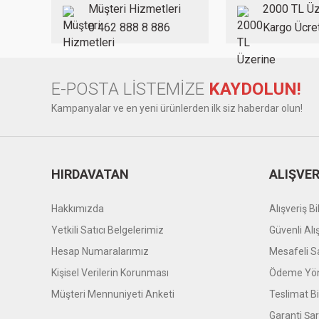
Ürün bilgilerinde hatalar bulunuyor.
Müşteri Hizmetleri
2000 TL Üz
Ürün fiyatı diğer sitelerden daha pahalı.
0 462 888 8 886
Kargo Ücre
Bu ürüne benzer farklı alternatifler olmalı.
E-POSTA LİSTEMİZE
KAYDOLUN!
Kampanyalar ve en yeni ürünlerden ilk siz haberdar olun!
HIRDAVATAN
ALIŞVER
Hakkımızda
Alışveriş Bil
Yetkili Satıcı Belgelerimiz
Güvenli Alı
Hesap Numaralarımız
Mesafeli S
Kişisel Verilerin Korunması
Ödeme Yön
Müşteri Mennuniyeti Anketi
Teslimat Bil
Garanti Şar