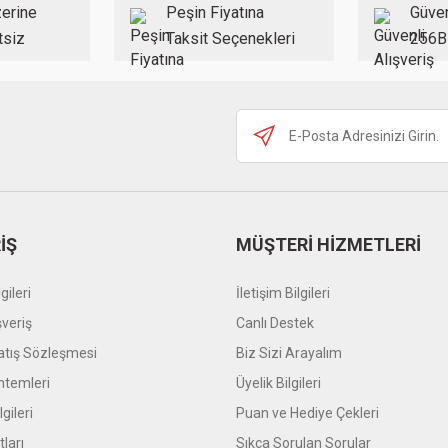
erine
Peşin Fiyatına
Güven
tsiz
Taksit Seçenekleri
256B
Gönder
İŞ
MÜŞTERİ HİZMETLERİ
gileri
İletişim Bilgileri
şveriş
Canlı Destek
atış Sözleşmesi
Biz Sizi Arayalım
temleri
Üyelik Bilgileri
gileri
Puan ve Hediye Çekleri
tları
Sıkça Sorulan Sorular