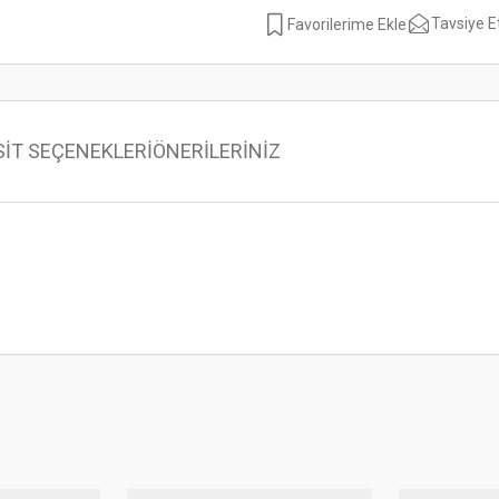
Tavsiye E
SİT SEÇENEKLERİ
ÖNERİLERİNİZ
 konularda yetersiz gördüğünüz noktaları öneri formunu kullanarak tarafımıza ilet
Bu ürüne ilk yorumu siz yapın!
Yorum Yaz