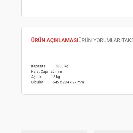
ÜRÜN AÇIKLAMASI
ÜRÜN YORUMLARI
TAK
Kapasite 1600 kg
Halat Çapı 20 mm
Ağırlık 12 kg
Ölçüler 545 x 284 x 97 mm
Bu ürünün fiyat bilgisi, resim, ürün açıklamalarında ve diğer
Görüş ve önerileriniz için teşekkür ederiz.
Ürün resmi kalitesiz, bozuk veya görüntülenemiyor.
Ürün açıklamasında eksik bilgiler bulunuyor.