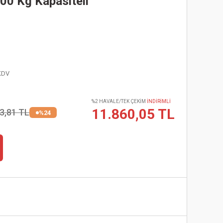
00 Kg Kapasiteli
KDV
%2 HAVALE/TEK ÇEKİM
İNDİRİMLİ
11.860,05 TL
3,81 TL
%24