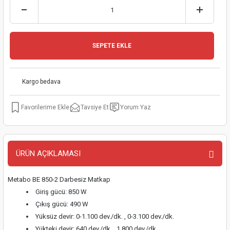
kinaları
kapları
arı
nak Mak.
kinaları
yiciler
stereler
inaları
naları
SEPETE EKLE
inaları
a Mak.
Makinaları
 Makinası
Kargo bedava
nalar
sı
ar
eli
Tavsiye Et
Yorum Yaz
ı
abancası
kinaları
eme Makinası
smeler
 Mak.
akinaları
ÜRÜN AÇIKLAMASI
rı
ar
ri
Metabo BE 850-2 Darbesiz Matkap
rı
ı
Giriş gücü: 850 W
Çıkış gücü: 490 W
kinaları
ar
asat Mak.
Yüksüz devir: 0-1.100 dev./dk. , 0-3.100 dev./dk.
Yükteki devir: 640 dev./dk. , 1.800 dev./dk.