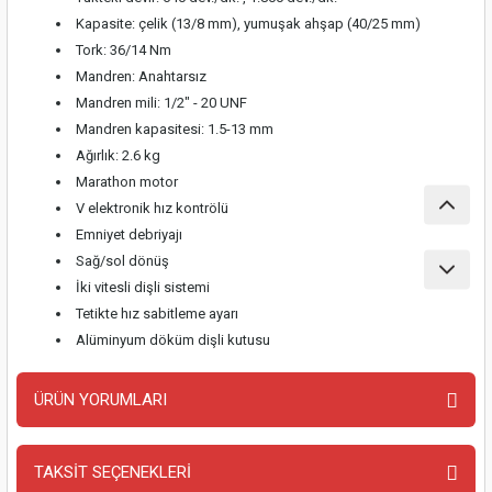
nası
Traşlama
Kapasite: çelik (13/8 mm), yumuşak ahşap (40/25 mm)
Tork: 36/14 Nm
naları
abancalar
Mandren: Anahtarsız
Mandren mili: 1/2" - 20 UNF
abancaları
Mandren kapasitesi: 1.5-13 mm
Ağırlık: 2.6 kg
kinaları
Marathon motor
V elektronik hız kontrölü
kinaları
Emniyet debriyajı
Sağ/sol dönüş
Makinası
İki vitesli dişli sistemi
Tetikte hız sabitleme ayarı
Alüminyum döküm dişli kutusu
ları
kinaları
ÜRÜN YORUMLARI
akinası
TAKSİT SEÇENEKLERİ
Bu ürüne ilk yorumu siz yapın!