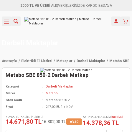
2000 TL VE ÜZERİ
ALIŞVERİŞLERİNİZDE KARGO BEDAVA
Geri Dön
Geri Dön
Geri Dön
Geri Dön
Geri Dön
Geri Dön
Geri Dön
Aletleri
leri
ri
naları
-Motorlar
ar
er
ma Mak.
orları
 Makinası
törler
ama
rler
Darbeli Maktaplar
inaları
kaplar
ı Kaynak
 Jeneratör
ma
Anasayfa
Elektrikli El Aletleri
Matkaplar
Darbeli Maktaplar
Metabo SBE 8
mun Sık
inaları
 Makina
ar
kama
itre-Yağ.
Metabo SBE 850-2 Darbeli Matkap
dalama
naları
örü
eneratör
örler
Kategori
Darbeli Maktaplar
Marka
Metabo
eler
e Vidalamalar
kinası
Ürünleri
neratörler
kinaları
rler
Stok Kodu
MetaboBE850-2
Fiyat
247,00 EUR + KDV
ma Mak.
Testereler
inaları
Makinası
kma
örler
KDV DAHİL TAKSİTLİ İNDİRİMLİ
%2 HAVALE/TEK ÇEKİM
İNDİRİMLİ
14.671,80 TL
16.302,00 TL
14.378,36 TL
%10
ı
ciler
inaları
akinaları
örü
Üreticisi