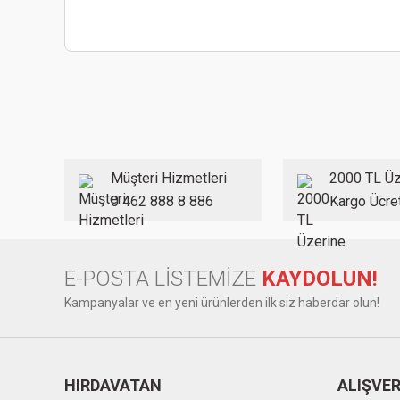
Bu ürünün fiyat bilgisi, resim, ürün açıklamalarında ve diğer
Görüş ve önerileriniz için teşekkür ederiz.
Ürün resmi kalitesiz, bozuk veya görüntülenemiyor.
Ürün açıklamasında eksik bilgiler bulunuyor.
Ürün bilgilerinde hatalar bulunuyor.
Müşteri Hizmetleri
2000 TL Üz
Ürün fiyatı diğer sitelerden daha pahalı.
0 462 888 8 886
Kargo Ücre
Bu ürüne benzer farklı alternatifler olmalı.
E-POSTA LİSTEMİZE
KAYDOLUN!
Kampanyalar ve en yeni ürünlerden ilk siz haberdar olun!
HIRDAVATAN
ALIŞVER