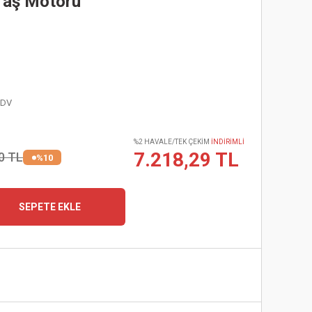
Taş Motoru
KDV
%2 HAVALE/TEK ÇEKİM
İNDİRİMLİ
7.218,29 TL
0 TL
%10
SEPETE EKLE