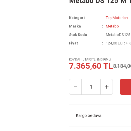
Metabo DS 125 M 
Kategori
Taş Motorları
Marka
Metabo
Stok Kodu
MetaboDS125
Fiyat
124,00 EUR + 
KDV DAHİL TAKSİTLİ İNDİRİMLİ
7.365,60 TL
8.184,0
Kargo bedava