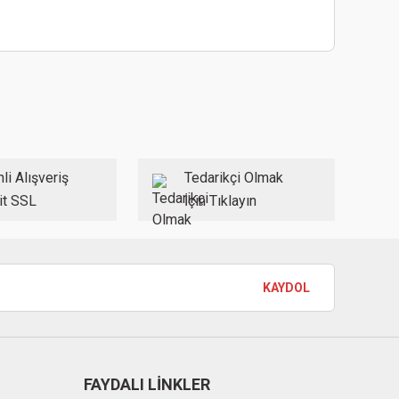
ebilirsiniz.
li Alışveriş
Tedarikçi Olmak
it SSL
İçin Tıklayın
KAYDOL
FAYDALI LİNKLER