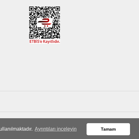
ullanılmaktadır.
Ayrıntıları inceleyin
Tamam