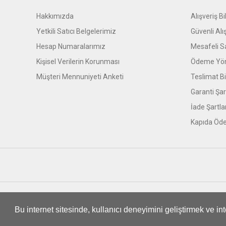
Hakkımızda
Alışveriş Bil
Yetkili Satıcı Belgelerimiz
Güvenli Alı
Hesap Numaralarımız
Mesafeli S
Kişisel Verilerin Korunması
Ödeme Yön
Müşteri Mennuniyeti Anketi
Teslimat Bil
Garanti Şar
İade Şartla
Kapıda Öde
© Tüm hakları saklıdır. Kredi kartı bilgileriniz 256bit SSL sert
Bu internet sitesinde, kullanıcı deneyimini geliştirmek ve i