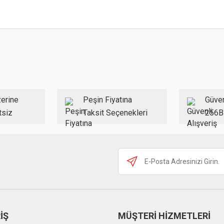
 konularda yetersiz gördüğünüz noktaları öneri formunu kullanarak tarafımıza ilet
Bu ürüne ilk yorumu siz yapın!
Yorum Yaz
erine
Peşin Fiyatına
Güven
tsiz
Taksit Seçenekleri
256B
Gönder
İŞ
MÜŞTERİ HİZMETLERİ