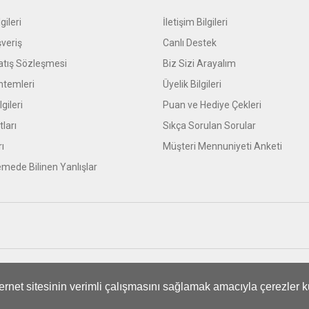
gileri
İletişim Bilgileri
şveriş
Canlı Destek
atış Sözleşmesi
Biz Sizi Arayalım
temleri
Üyelik Bilgileri
gileri
Puan ve Hediye Çekleri
tları
Sıkça Sorulan Sorular
rı
Müşteri Mennuniyeti Anketi
mede Bilinen Yanlışlar
ifikası ile korunmaktadır.
nternet sitesinin verimli çalışmasını sağlamak amacıyla çerezler k
ile
ideasoft
e-