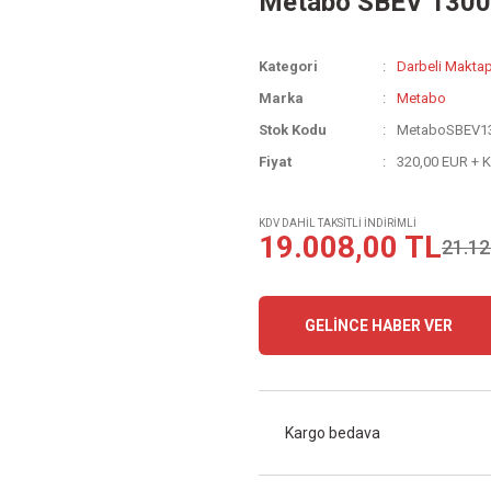
Metabo SBEV 1300-
Kategori
Darbeli Maktap
Marka
Metabo
Stok Kodu
MetaboSBEV13
Fiyat
320,00 EUR + 
KDV DAHİL TAKSİTLİ İNDİRİMLİ
19.008,00 TL
21.12
GELİNCE HABER VER
Kargo bedava