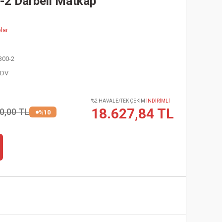
2 Darbeli Matkap
lar
00-2
KDV
%2 HAVALE/TEK ÇEKİM
İNDİRİMLİ
18.627,84 TL
0,00 TL
%10