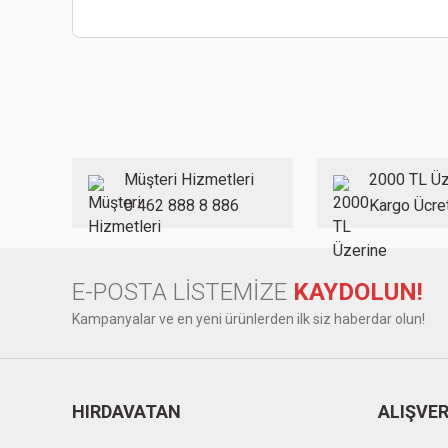
Bu ürünün fiyat bilgisi, resim, ürün açıklamalarında ve diğer
Görüş ve önerileriniz için teşekkür ederiz.
Ürün resmi kalitesiz, bozuk veya görüntülenemiyor.
Ürün açıklamasında eksik bilgiler bulunuyor.
Ürün bilgilerinde hatalar bulunuyor.
Müşteri Hizmetleri
2000 TL Üz
Ürün fiyatı diğer sitelerden daha pahalı.
0 462 888 8 886
Kargo Ücre
Bu ürüne benzer farklı alternatifler olmalı.
E-POSTA LİSTEMİZE
KAYDOLUN!
Kampanyalar ve en yeni ürünlerden ilk siz haberdar olun!
HIRDAVATAN
ALIŞVER