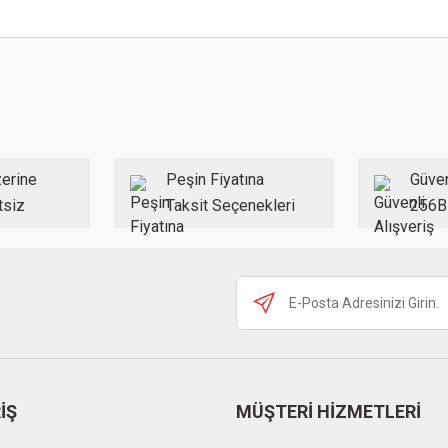
Bu ürüne ilk yorumu siz yapın!
 konularda yetersiz gördüğünüz noktaları öneri formunu kullanarak tarafımıza ilet
Yorum Yaz
erine
Peşin Fiyatına
Güven
tsiz
Taksit Seçenekleri
256B
Gönder
İŞ
MÜŞTERİ HİZMETLERİ