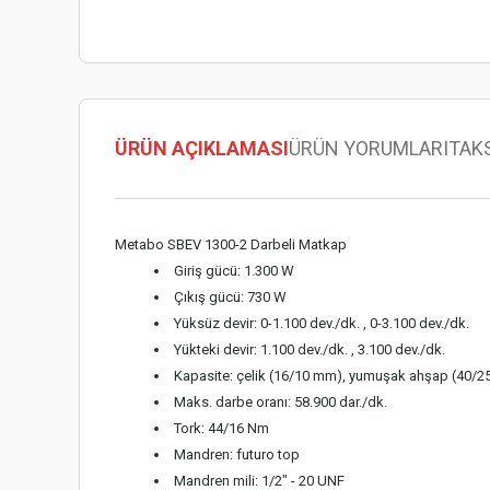
ÜRÜN AÇIKLAMASI
ÜRÜN YORUMLARI
TAK
Metabo SBEV 1300-2 Darbeli Matkap
Giriş gücü: 1.300 W
Çıkış gücü: 730 W
Yüksüz devir: 0-1.100 dev./dk. , 0-3.100 dev./dk.
Yükteki devir: 1.100 dev./dk. , 3.100 dev./dk.
Kapasite: çelik (16/10 mm), yumuşak ahşap (40/
Maks. darbe oranı: 58.900 dar./dk.
Tork: 44/16 Nm
Mandren: futuro top
Mandren mili: 1/2" - 20 UNF