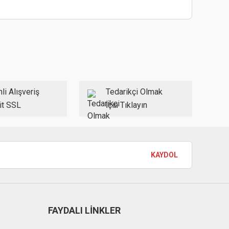
ebilirsiniz.
li Alışveriş
Tedarikçi Olmak
it SSL
İçin Tıklayın
KAYDOL
FAYDALI LİNKLER