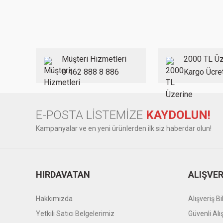
Görüş ve önerileriniz için teşekkür ederiz.
Ürün resmi kalitesiz, bozuk veya görüntülenemiyor.
Ürün açıklamasında eksik bilgiler bulunuyor.
Ürün bilgilerinde hatalar bulunuyor.
Müşteri Hizmetleri
2000 TL Üz
Ürün fiyatı diğer sitelerden daha pahalı.
0 462 888 8 886
Kargo Ücre
Bu ürüne benzer farklı alternatifler olmalı.
E-POSTA LİSTEMİZE
KAYDOLUN!
Kampanyalar ve en yeni ürünlerden ilk siz haberdar olun!
HIRDAVATAN
ALIŞVER
Hakkımızda
Alışveriş Bil
Yetkili Satıcı Belgelerimiz
Güvenli Alı