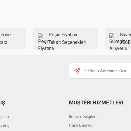
Bu ürüne ilk yorumu siz yapın!
Yorum Yaz
erine
Peşin Fiyatına
Güven
tsiz
Taksit Seçenekleri
256B
Gönder
İŞ
MÜŞTERİ HİZMETLERİ
gileri
İletişim Bilgileri
şveriş
Canlı Destek