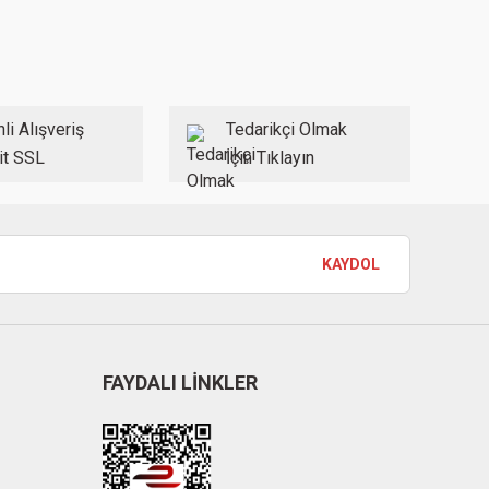
li Alışveriş
Tedarikçi Olmak
it SSL
İçin Tıklayın
KAYDOL
FAYDALI LİNKLER