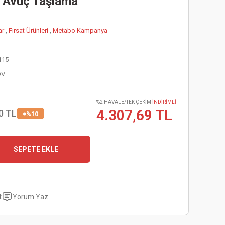
 Avuç Taşlama
ar
,
Fırsat Ürünleri
,
Metabo Kampanya
115
DV
%2 HAVALE/TEK ÇEKİM
İNDİRİMLİ
4.307,69 TL
0 TL
%10
SEPETE EKLE
t
Yorum Yaz