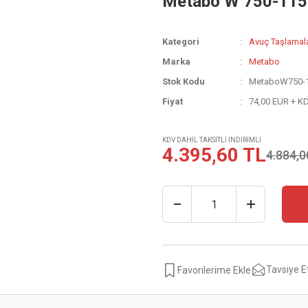
Metabo W 750-115
Kategori
Avuç Taşlamal
Marka
Metabo
Stok Kodu
MetaboW750-
Fiyat
74,00 EUR + K
KDV DAHİL TAKSİTLİ İNDİRİMLİ
4.395,60 TL
4.884,0
Tavsiye E