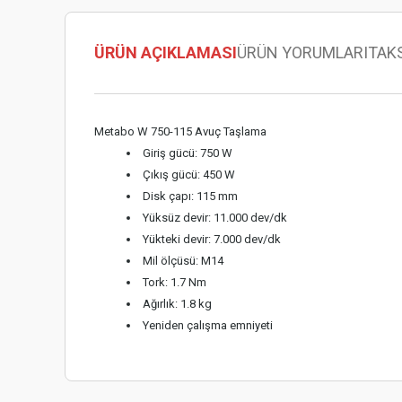
ÜRÜN AÇIKLAMASI
ÜRÜN YORUMLARI
TAK
Metabo W 750-115 Avuç Taşlama
Giriş gücü: 750 W
Çıkış gücü: 450 W
Disk çapı: 115 mm
Yüksüz devir: 11.000 dev/dk
Yükteki devir: 7.000 dev/dk
Mil ölçüsü: M14
Tork: 1.7 Nm
Ağırlık: 1.8 kg
Yeniden çalışma emniyeti
Bu ürünün fiyat bilgisi, resim, ürün açıklamalarında ve diğer