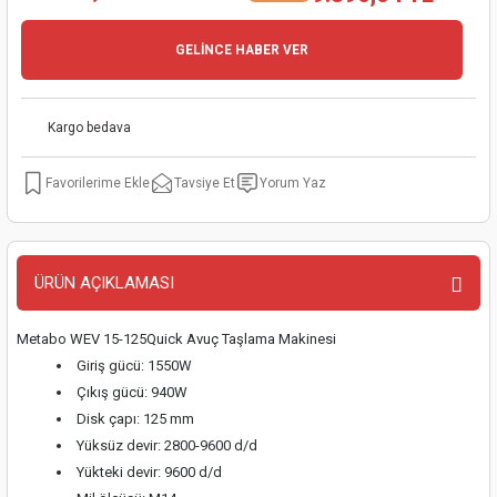
kinaları
kapları
arı
nak Mak.
kinaları
GELİNCE HABER VER
yiciler
stereler
inaları
naları
Kargo bedava
inaları
a Mak.
Makinaları
 Makinası
Tavsiye Et
Yorum Yaz
nalar
sı
ar
eli
ı
abancası
kinaları
eme Makinası
ÜRÜN AÇIKLAMASI
smeler
 Mak.
akinaları
Metabo WEV 15-125Quick Avuç Taşlama Makinesi
rı
ar
ri
Giriş gücü: 1550W
Çıkış gücü: 940W
rı
ı
Disk çapı: 125 mm
Yüksüz devir: 2800-9600 d/d
kinaları
ar
asat Mak.
Yükteki devir: 9600 d/d