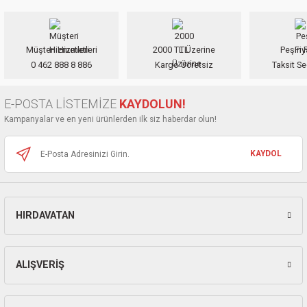
iletebilirsiniz.
ları
Görüş ve önerileriniz için teşekkür ederiz.
pları
Müşteri Hizmetleri
2000 TL Üzerine
Peşin F
Ürün resmi kalitesiz, bozuk veya görüntülenemiyor.
0 462 888 8 886
Kargo Ücretsiz
Taksit Se
Ürün açıklamasında eksik bilgiler bulunuyor.
rı
Ürün bilgilerinde hatalar bulunuyor.
E-POSTA LİSTEMİZE
KAYDOLUN!
ları
Ürün fiyatı diğer sitelerden daha pahalı.
Kampanyalar ve en yeni ürünlerden ilk siz haberdar olun!
Bu ürüne benzer farklı alternatifler olmalı.
KAYDOL
kinaları
HIRDAVATAN
Gönder
ALIŞVERİŞ