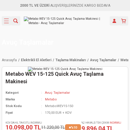
2000 TL VE ÜZERİ
ALIŞVERİŞLERİNİZDE KARGO BEDAVA
Geri Dön
Geri Dön
Geri Dön
Geri Dön
Geri Dön
Geri Dön
Geri Dön
Aletleri
leri
ri
naları
-Motorlar
ar
er
ma Mak.
orları
 Makinası
törler
ama
rler
Avuç Taşlamalar
inaları
kaplar
ı Kaynak
 Jeneratör
ma
Anasayfa
Elektrikli El Aletleri
Taşlama Makinaları
Avuç Taşlamalar
Metab
mun Sık
inaları
 Makina
ar
kama
itre-Yağ.
Metabo WEV 15-125 Quick Avuç Taşlama
dalama
naları
örü
eneratör
örler
Makinesi
Kategori
Avuç Taşlamalar
eler
e Vidalamalar
kinası
Ürünleri
neratörler
kinaları
rler
Marka
Metabo
Stok Kodu
MetaboWEV15-150
ma Mak.
Testereler
inaları
Makinası
kma
örler
Fiyat
170,00 EUR + KDV
ı
ciler
inaları
akinaları
örü
Üreticisi
KDV DAHİL TAKSİTLİ İNDİRİMLİ
%2 HAVALE/TEK ÇEKİM
İNDİRİMLİ
10.098,00 TL
11.220,00 TL
9.896,04 TL
%10