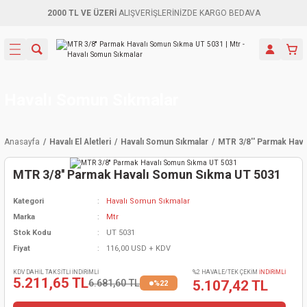
2000 TL VE ÜZERİ
ALIŞVERİŞLERİNİZDE KARGO BEDAVA
Geri Dön
Geri Dön
Geri Dön
Geri Dön
Geri Dön
Geri Dön
Geri Dön
Aletleri
leri
ri
naları
-Motorlar
ar
er
ma Mak.
orları
 Makinası
törler
ama
rler
Havalı Somun Sıkmalar
inaları
kaplar
ı Kaynak
 Jeneratör
ma
Anasayfa
Havalı El Aletleri
Havalı Somun Sıkmalar
MTR 3/8'' Parmak Hav
mun Sık
inaları
 Makina
ar
kama
itre-Yağ.
MTR 3/8'' Parmak Havalı Somun Sıkma UT 5031
dalama
naları
örü
eneratör
örler
Kategori
Havalı Somun Sıkmalar
Marka
Mtr
eler
e Vidalamalar
kinası
Ürünleri
neratörler
kinaları
rler
Stok Kodu
UT 5031
Fiyat
116,00 USD + KDV
ma Mak.
Testereler
inaları
Makinası
kma
örler
KDV DAHİL TAKSİTLİ İNDİRİMLİ
%2 HAVALE/TEK ÇEKİM
İNDİRİMLİ
5.211,65 TL
6.681,60 TL
5.107,42 TL
%22
ı
ciler
inaları
akinaları
örü
Üreticisi