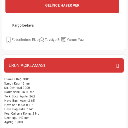
GELİNCE HABER VER
kinaları
kapları
arı
nak Mak.
kinaları
yiciler
stereler
inaları
naları
Kargo bedava
inaları
a Mak.
Makinaları
 Makinası
Tavsiye Et
Yorum Yaz
nalar
sı
ar
eli
ı
abancası
kinaları
eme Makinası
ÜRÜN AÇIKLAMASI
smeler
 Mak.
akinaları
Lokman Bağ. 3/8”
Somun Kap. 13 mm
Ser. Devir d/d 9000
rı
ar
ri
Darbe Şekli Pin Clutch
Tork Gücü Kgs/m 26,2
Hava Bas. Kg/cm2 6,5
rı
ı
Hava Sar. m3/d 0,113
Hava Bağlantısı 1/4”
Kes. Çalışma Komp. 2 Hp
Uzunluğu 149 mm
kinaları
ar
asat Mak.
Ağırlığı 1,300