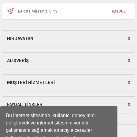
ları
KAYDOL
pları
rı
HIRDAVATAN
Gönder
ları
ALIŞVERİŞ
kinaları
MÜŞTERİ HİZMETLERİ
FAYDALI LİNKLER
Bu internet sitesinde, kullanıcı deneyimini
geliştirmek ve internet sitesinin verimli
çalışmasını sağlamak amacıyla çerezler