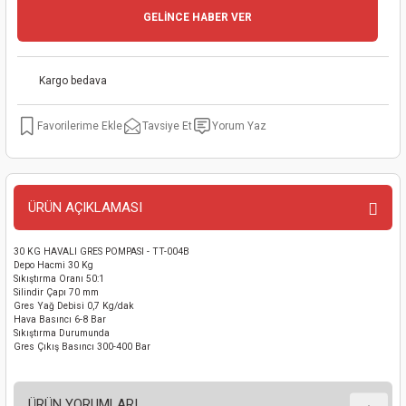
GELİNCE HABER VER
kinaları
kapları
arı
nak Mak.
kinaları
yiciler
stereler
inaları
naları
Kargo bedava
inaları
a Mak.
Makinaları
 Makinası
Tavsiye Et
Yorum Yaz
nalar
sı
ar
eli
ı
abancası
kinaları
eme Makinası
ÜRÜN AÇIKLAMASI
smeler
 Mak.
akinaları
30 KG HAVALI GRES POMPASI - TT-004B
Depo Hacmi 30 Kg
Sıkıştırma Oranı 50:1
rı
ar
ri
Silindir Çapı 70 mm
Gres Yağ Debisi 0,7 Kg/dak
Hava Basıncı 6-8 Bar
rı
ı
Sıkıştırma Durumunda
Gres Çıkış Basıncı 300-400 Bar
kinaları
ar
asat Mak.
ÜRÜN YORUMLARI