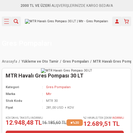
2000 TL VE ÜZERİ
ALIŞVERİŞLERİNİZDE KARGO BEDAVA
Geri Dön
Geri Dön
Geri Dön
Geri Dön
Geri Dön
Geri Dön
Geri Dön
Aletleri
leri
ri
naları
-Motorlar
ar
er
ma Mak.
orları
 Makinası
törler
ama
rler
Gres Pompaları
inaları
kaplar
ı Kaynak
 Jeneratör
ma
Anasayfa
Yükleme ve Oto Tamir
Gres Pompaları
MTR Havalı Gres Pompa
mun Sık
inaları
 Makina
ar
kama
itre-Yağ.
MTR Havalı Gres Pompası 30 LT
dalama
naları
örü
eneratör
örler
Kategori
Gres Pompaları
Marka
Mtr
eler
e Vidalamalar
kinası
Ürünleri
neratörler
kinaları
rler
Stok Kodu
MTR 30
Fiyat
281,00 USD + KDV
ma Mak.
Testereler
inaları
Makinası
kma
örler
KDV DAHİL TAKSİTLİ İNDİRİMLİ
%2 HAVALE/TEK ÇEKİM
İNDİRİMLİ
12.948,48 TL
16.185,60 TL
12.689,51 TL
%20
ı
ciler
inaları
akinaları
örü
Üreticisi