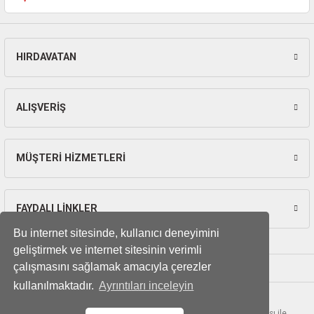
ları
pları
HIRDAVATAN
Gönder
rı
ALIŞVERİŞ
ları
MÜŞTERİ HİZMETLERİ
kinaları
FAYDALI LİNKLER
Bu internet sitesinde, kullanıcı deneyimini
geliştirmek ve internet sitesinin verimli
çalışmasını sağlamak amacıyla çerezler
kullanılmaktadır.
Ayrıntıları inceleyin
© Tüm hakları saklıdır. Kredi kartı bilgileriniz 256bit SSL sertifikası ile