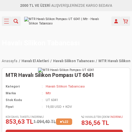
2000 TL VE ÜZERİ
ALIŞVERİŞLERİNİZDE KARGO BEDAVA
Geri Dön
Geri Dön
Geri Dön
Geri Dön
Geri Dön
Geri Dön
Geri Dön
Aletleri
leri
ri
naları
r-Motorlar
ar
r
ma Mak.
torları
k Makinası
törler
ama
rler
Havalı Silikon Tabancası
kinaları
tkaplar
ı
tı Kaynak
 Jeneratör
ama
Anasayfa
Havalı El Aletleri
Havalı Silikon Tabancası
MTR Havalı Silikon
ı
mun Sık
kinaları
k Makina
ar
kama
itre-Yağ.
MTR Havalı Silikon Pompası UT 6041
dalama
naları
törü
eneratör
örler
Kategori
Havalı Silikon Tabancası
Marka
Mtr
eler
e Vidalamalar
akinası
Ürünleri
eneratörler
kinaları
örler
Stok Kodu
UT 6041
Fiyat
19,00 USD + KDV
ama Mak.
Testereler
inaları
Makinası
kma
örler
KDV DAHİL TAKSİTLİ İNDİRİMLİ
%2 HAVALE/TEK ÇEKİM
İNDİRİMLİ
853,63 TL
1.094,40 TL
836,56 TL
%22
rı
ciler
inaları
akinaları
törü
Üreticisi