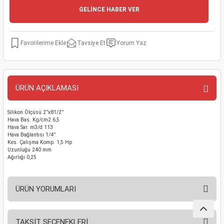
GELİNCE HABER VER
kinaları
kapları
arı
nak Mak.
kinaları
yiciler
stereler
inaları
inaları
Tavsiye Et
Yorum Yaz
inaları
ma Mak.
 Makinaları
 Makinası
nalar
ası
ar
Teli
ÜRÜN AÇIKLAMASI
ı
Tabancası
akinaları
eme Makinası
Silikon Ölçüsü 2”x81/2”
Hava Bas. Kg/cm2 6,5
Hava Sar. m3/d 113
esmeler
a Mak.
Makinaları
Hava Bağlantısı 1/4”
Kes. Çalışma Komp. 1,5 Hp
Uzunluğu 240 mm
Ağırlığı 0,25
arı
ar
ri
arı
rı
ÜRÜN YORUMLARI
akinaları
ar
asat Mak.
TAKSİT SEÇENEKLERİ