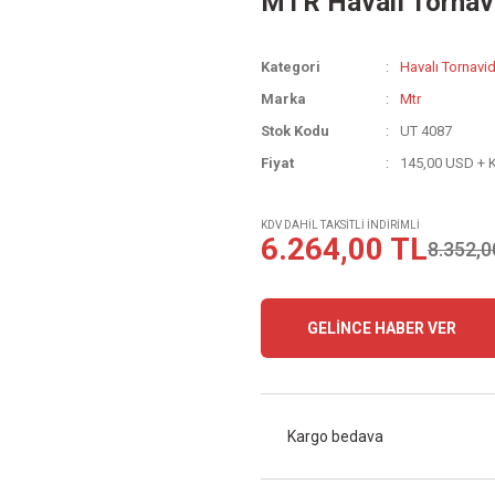
MTR Havalı Tornavi
Kategori
Havalı Tornavid
Marka
Mtr
Stok Kodu
UT 4087
Fiyat
145,00 USD + 
KDV DAHİL TAKSİTLİ İNDİRİMLİ
6.264,00 TL
8.352,0
GELİNCE HABER VER
Kargo bedava