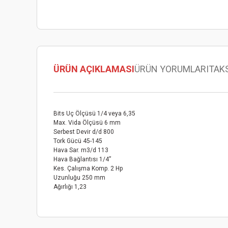
ÜRÜN AÇIKLAMASI
ÜRÜN YORUMLARI
TAK
Bits Uç Ölçüsü 1/4 veya 6,35
Max. Vida Ölçüsü 6 mm
Serbest Devir d/d 800
Tork Gücü 45-145
Hava Sar. m3/d 113
Hava Bağlantısı 1/4”
Kes. Çalışma Komp. 2 Hp
Uzunluğu 250 mm
Ağırlığı 1,23
Bu ürünün fiyat bilgisi, resim, ürün açıklamalarında ve diğer