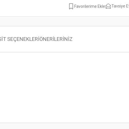
Tavsiye E
SİT SEÇENEKLERİ
ÖNERİLERİNİZ
 konularda yetersiz gördüğünüz noktaları öneri formunu kullanarak tarafımıza ilet