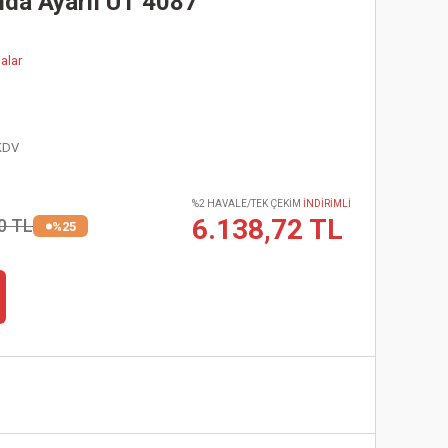
da Ayarlı UT 4087
alar
KDV
%2 HAVALE/TEK ÇEKİM
İNDİRİMLİ
6.138,72 TL
0 TL
%25