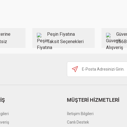
Bu ürüne ilk yorumu siz yapın!
Yorum Yaz
erine
Peşin Fiyatına
Güven
tsiz
Taksit Seçenekleri
256B
Gönder
İŞ
MÜŞTERİ HİZMETLERİ
gileri
İletişim Bilgileri
şveriş
Canlı Destek