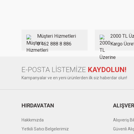
Görüş ve önerileriniz için teşekkür ederiz.
Ürün resmi kalitesiz, bozuk veya görüntülenemiyor.
Ürün açıklamasında eksik bilgiler bulunuyor.
Ürün bilgilerinde hatalar bulunuyor.
Müşteri Hizmetleri
2000 TL Üz
Ürün fiyatı diğer sitelerden daha pahalı.
0 462 888 8 886
Kargo Ücre
Bu ürüne benzer farklı alternatifler olmalı.
E-POSTA LİSTEMİZE
KAYDOLUN!
Kampanyalar ve en yeni ürünlerden ilk siz haberdar olun!
HIRDAVATAN
ALIŞVER
Hakkımızda
Alışveriş Bil
Yetkili Satıcı Belgelerimiz
Güvenli Alı