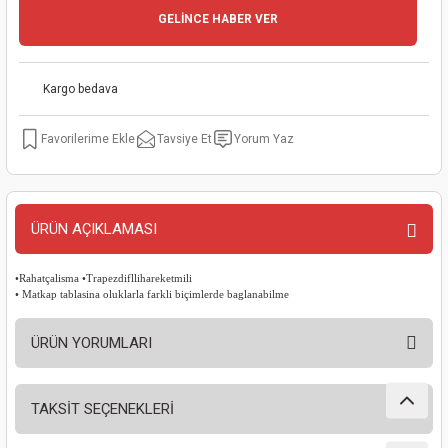
GELİNCE HABER VER
kinaları
kapları
arı
nak Mak.
kinaları
yiciler
stereler
inaları
naları
Kargo bedava
inaları
a Mak.
Makinaları
 Makinası
Tavsiye Et
Yorum Yaz
nalar
sı
ar
eli
ı
abancası
kinaları
eme Makinası
ÜRÜN AÇIKLAMASI
smeler
 Mak.
akinaları
•Rahatçalisma •Trapezdifllihareketmili
• Matkap tablasina oluklarla farkli biçimlerde baglanabilme
rı
ar
ri
ÜRÜN YORUMLARI
rı
ı
TAKSİT SEÇENEKLERİ
kinaları
ar
asat Mak.
Bu ürüne ilk yorumu siz yapın!