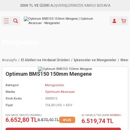
2000 TL VE ÜZERİ
ALIŞVERİŞLERİNİZDE KARGO BEDAVA
Geri Dön
Geri Dön
Geri Dön
Geri Dön
Geri Dön
Geri Dön
Geri Dön
Aletleri
leri
ri
naları
-Motorlar
ar
er
ma Mak.
orları
 Makinası
törler
ama
rler
Mengeneler
inaları
kaplar
ı Kaynak
 Jeneratör
ma
Anasayfa
El Aletleri ve Hırdavat Ürünleri
İşkenceler ve Mengeneler
Meng
mun Sık
inaları
 Makina
ar
kama
itre-Yağ.
Optimum BMS150 150mm Mengene
dalama
naları
örü
eneratör
örler
Kategori
Mengeneler
Marka
Optimum Aksesuar
eler
e Vidalamalar
kinası
Ürünleri
neratörler
kinaları
rler
Stok Kodu
3000015
Fiyat
154,00 USD + KDV
ma Mak.
Testereler
inaları
Makinası
kma
örler
KDV DAHİL TAKSİTLİ İNDİRİMLİ
%2 HAVALE/TEK ÇEKİM
İNDİRİMLİ
6.652,80 TL
8.870,40 TL
6.519,74 TL
%25
ı
ciler
inaları
akinaları
örü
Üreticisi