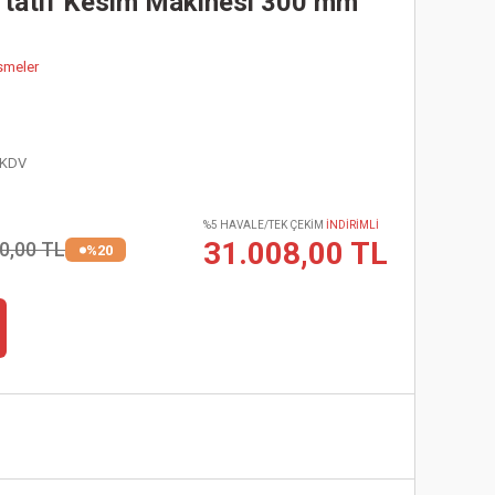
rtatif Kesim Makinesi 300 mm
smeler
 KDV
%5 HAVALE/TEK ÇEKİM
İNDİRİMLİ
31.008,00 TL
0,00 TL
%20