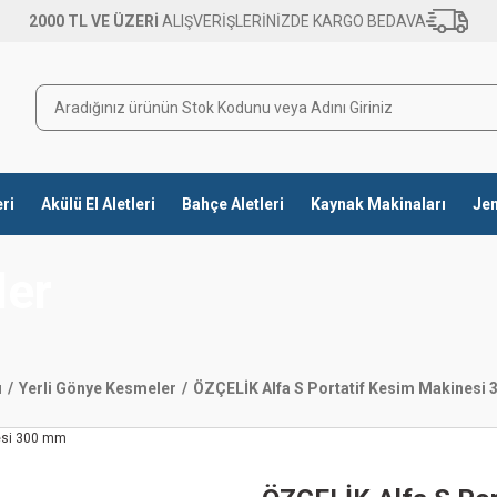
2000 TL VE ÜZERİ
ALIŞVERİŞLERİNİZDE KARGO BEDAVA
eri
Akülü El Aletleri
Bahçe Aletleri
Kaynak Makinaları
Jen
ler
ı
Yerli Gönye Kesmeler
ÖZÇELİK Alfa S Portatif Kesim Makinesi