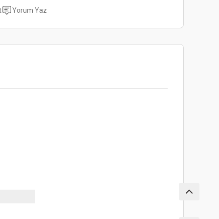
t
Yorum Yaz
Bu ürünün fiyat bilgisi, resim, ürün
açıklamalarında ve diğer konularda yetersiz
Bu ürüne ilk yorumu siz yapın!
gördüğünüz noktaları öneri formunu
kullanarak tarafımıza iletebilirsiniz.
Görüş ve önerileriniz için teşekkür ederiz.
Yorum Yaz
Ürün resmi kalitesiz, bozuk veya