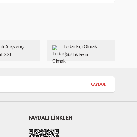
li Alışveriş
Tedarikçi Olmak
it SSL
İçin Tıklayın
KAYDOL
FAYDALI LİNKLER