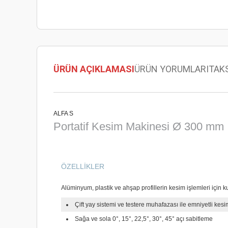
ÜRÜN AÇIKLAMASI
ÜRÜN YORUMLARI
TAK
ALFA S
Portatif Kesim Makinesi Ø 300 mm
ÖZELLİKLER
Alüminyum, plastik ve ahşap profillerin kesim işlemleri için kul
Çift yay sistemi ve testere muhafazası ile emniyetli kes
Sağa ve sola 0°, 15°, 22,5°, 30°, 45° açı sabitleme