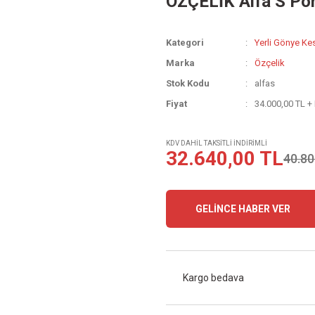
ÖZÇELİK Alfa S Po
Kategori
Yerli Gönye Ke
Marka
Özçelik
Stok Kodu
alfas
Fiyat
34.000,00 TL +
KDV DAHİL TAKSİTLİ İNDİRİMLİ
32.640,00 TL
40.80
GELİNCE HABER VER
Kargo bedava