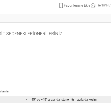
Tavsiye E
SİT SEÇENEKLERİ
ÖNERİLERİNİZ
lanılır.
im
-45° ve +45° arasında istenen tüm açılarda kesim