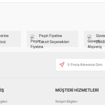
erine
Peşin Fiyatına
Güven
tsiz
Taksit Seçenekleri
256B
İŞ
MÜŞTERİ HİZMETLERİ
gileri
İletişim Bilgileri