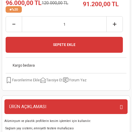
96.000,00 TL
120.000,00 TL
91.200,00 TL
kinaları
kapları
arı
nak Mak.
kinaları
%20
yiciler
stereler
inaları
naları
inaları
a Mak.
Makinaları
 Makinası
SEPETE EKLE
nalar
sı
ar
eli
ı
abancası
kinaları
eme Makinası
Kargo bedava
smeler
 Mak.
akinaları
Tavsiye Et
Yorum Yaz
rı
ar
ri
ÜRÜN AÇIKLAMASI
rı
ı
Alüminyum ve plastik profillerin kesim işlemleri için kullanılır.
kinaları
ar
asat Mak.
·Sağlam yay sistemi, emniyetli testere muhafazası