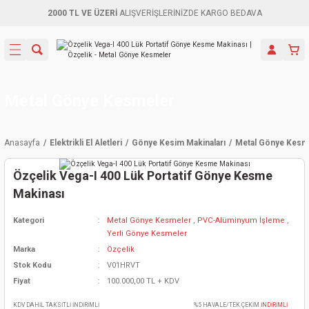
2000 TL VE ÜZERİ
ALIŞVERİŞLERİNİZDE KARGO BEDAVA
Geri Dön
Geri Dön
Geri Dön
Geri Dön
Geri Dön
Geri Dön
Geri Dön
Aletleri
leri
ri
naları
-Motorlar
ar
er
ma Mak.
orları
 Makinası
törler
ama
rler
Metal Gönye Kesmeler
inaları
kaplar
ı Kaynak
 Jeneratör
ma
Anasayfa
Elektrikli El Aletleri
Gönye Kesim Makinaları
Metal Gönye Kesm
mun Sık
inaları
 Makina
ar
kama
itre-Yağ.
Özçelik Vega-I 400 Lük Portatif Gönye Kesme
dalama
naları
örü
eneratör
örler
Makinası
Kategori
Metal Gönye Kesmeler
,
PVC-Alüminyum İşleme
,
eler
e Vidalamalar
kinası
Ürünleri
neratörler
kinaları
rler
Yerli Gönye Kesmeler
Marka
Özçelik
ma Mak.
Testereler
inaları
Makinası
kma
örler
Stok Kodu
V01HRVT
Fiyat
100.000,00 TL + KDV
ı
ciler
inaları
akinaları
örü
Üreticisi
KDV DAHİL TAKSİTLİ İNDİRİMLİ
%5 HAVALE/TEK ÇEKİM
İNDİRİMLİ