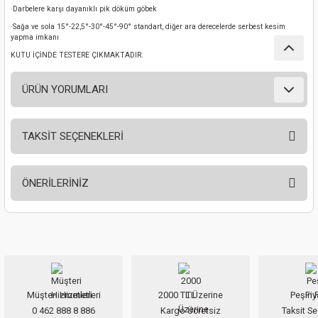
·Darbelere karşı dayanıklı pik döküm göbek
nası
Traşlama
·Sağa ve sola 15°-22,5°-30°-45°-90° standart, diğer ara derecelerde serbest kesim
yapma imkanı
naları
abancalar
KUTU İÇİNDE TESTERE ÇIKMAKTADIR.
abancaları
ÜRÜN YORUMLARI
kinaları
TAKSİT SEÇENEKLERİ
Bu ürüne ilk yorumu siz yapın!
kinaları
ÖNERİLERİNİZ
Makinası
Yorum Yaz
Bu ürünün fiyat bilgisi, resim, ürün açıklamalarında ve diğer konularda
ları
yetersiz gördüğünüz noktaları öneri formunu kullanarak tarafımıza
iletebilirsiniz.
kinaları
Görüş ve önerileriniz için teşekkür ederiz.
akinası
Müşteri Hizmetleri
2000 TL Üzerine
Peşin F
Ürün resmi kalitesiz, bozuk veya görüntülenemiyor.
0 462 888 8 886
Kargo Ücretsiz
Taksit Se
Ürün açıklamasında eksik bilgiler bulunuyor.