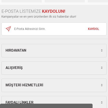
ları
Ürün bilgilerinde hatalar bulunuyor.
E-POSTA LİSTEMİZE
KAYDOLUN!
Ürün fiyatı diğer sitelerden daha pahalı.
pları
Kampanyalar ve en yeni ürünlerden ilk siz haberdar olun!
Bu ürüne benzer farklı alternatifler olmalı.
rı
KAYDOL
ları
HIRDAVATAN
Gönder
kinaları
ALIŞVERİŞ
MÜŞTERİ HİZMETLERİ
FAYDALI LİNKLER