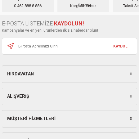
ları
0 462 888 8 886
Kargo Ücretsiz
Taksit Se
Ürün açıklamasında eksik bilgiler bulunuyor.
Ürün bilgilerinde hatalar bulunuyor.
pları
E-POSTA LİSTEMİZE
KAYDOLUN!
Ürün fiyatı diğer sitelerden daha pahalı.
Kampanyalar ve en yeni ürünlerden ilk siz haberdar olun!
rı
Bu ürüne benzer farklı alternatifler olmalı.
KAYDOL
ları
HIRDAVATAN
Gönder
kinaları
ALIŞVERİŞ
MÜŞTERİ HİZMETLERİ