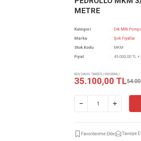
PEDROLLO MKM 3/8
METRE
Kategori
Dik Milli Pompa
Marka
Şok Fiyatlar
Stok Kodu
MKM
Fiyat
45.000,00 TL +
KDV DAHİL TAKSİTLİ İNDİRİMLİ
35.100,00 TL
54.00
Tavsiye E