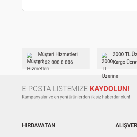
Bu ürünün fiyat bilgisi, resim, ürün açıklamalarında ve diğer
Görüş ve önerileriniz için teşekkür ederiz.
Ürün resmi kalitesiz, bozuk veya görüntülenemiyor.
Ürün açıklamasında eksik bilgiler bulunuyor.
Ürün bilgilerinde hatalar bulunuyor.
Müşteri Hizmetleri
2000 TL Üz
Ürün fiyatı diğer sitelerden daha pahalı.
0 462 888 8 886
Kargo Ücre
Bu ürüne benzer farklı alternatifler olmalı.
E-POSTA LİSTEMİZE
KAYDOLUN!
Kampanyalar ve en yeni ürünlerden ilk siz haberdar olun!
HIRDAVATAN
ALIŞVER