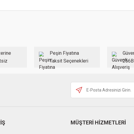
 konularda yetersiz gördüğünüz noktaları öneri formunu kullanarak tarafımıza ilet
Bu ürüne ilk yorumu siz yapın!
Yorum Yaz
erine
Peşin Fiyatına
Güven
tsiz
Taksit Seçenekleri
256B
Gönder
İŞ
MÜŞTERİ HİZMETLERİ