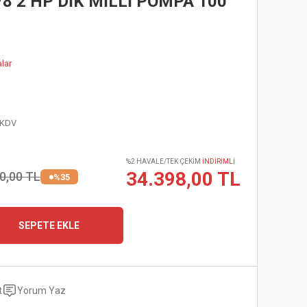
 2 HP DİK MİLLİ POMPA 100
lar
 KDV
%2 HAVALE/TEK ÇEKİM
İNDİRİMLİ
34.398,00 TL
0,00 TL
%35
SEPETE EKLE
t
Yorum Yaz