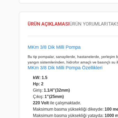
ÜRÜN AÇIKLAMASI
ÜRÜN YORUMLARI
TAK
MKm 3/8 Dik Milli Pompa
Bu tip pompalar, sanayilerde, hastanelerde, yerleşim bir
yangın sistemlerinden, hidrofor amaçlı ve basınçlı su i
MKm 3/8 Dik Milli Pompa Özellikleri
kW: 1.5
Hp: 2
Giriş:
1.1/4"(32mm)
Çıkış:
1"(25mm)
220 Volt
ile çalışmaktadır.
Maksimum basma yüksekliği dikeyde:
100 me
Maksimum basma yüksekliği yatayda:
1000 m