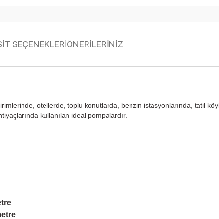
SİT SEÇENEKLERİ
ÖNERİLERİNİZ
imlerinde, otellerde, toplu konutlarda, benzin istasyonlarında, tatil köy
htiyaçlarında kullanılan ideal pompalardır.
tre
etre