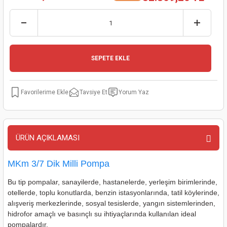
kinaları
kapları
arı
nak Mak.
kinaları
yiciler
stereler
inaları
naları
SEPETE EKLE
inaları
a Mak.
Makinaları
 Makinası
nalar
sı
ar
eli
Tavsiye Et
Yorum Yaz
ı
abancası
kinaları
eme Makinası
smeler
 Mak.
akinaları
ÜRÜN AÇIKLAMASI
rı
ar
ri
MKm 3/7 Dik Milli Pompa
Bu tip pompalar, sanayilerde, hastanelerde, yerleşim birimlerinde,
rı
ı
otellerde, toplu konutlarda, benzin istasyonlarında, tatil köylerinde,
alışveriş merkezlerinde, sosyal tesislerde, yangın sistemlerinden,
kinaları
ar
asat Mak.
hidrofor amaçlı ve basınçlı su ihtiyaçlarında kullanılan ideal
pompalardır.