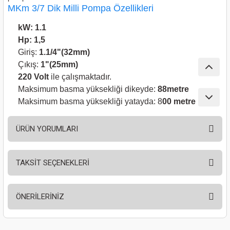
MKm 3/7 Dik Milli Pompa Özellikleri
nası
Traşlama
kW: 1.1
naları
abancalar
Hp: 1,5
Giriş:
1.1/4"(32mm)
abancaları
Çıkış:
1"(25mm)
220 Volt
ile çalışmaktadır.
kinaları
Maksimum basma yüksekliği dikeyde:
88metre
Maksimum basma yüksekliği yatayda: 8
00 metre
kinaları
ÜRÜN YORUMLARI
Makinası
ları
TAKSİT SEÇENEKLERİ
Bu ürüne ilk yorumu siz yapın!
kinaları
ÖNERİLERİNİZ
Yorum Yaz
akinası
Bu ürünün fiyat bilgisi, resim, ürün açıklamalarında ve diğer konularda