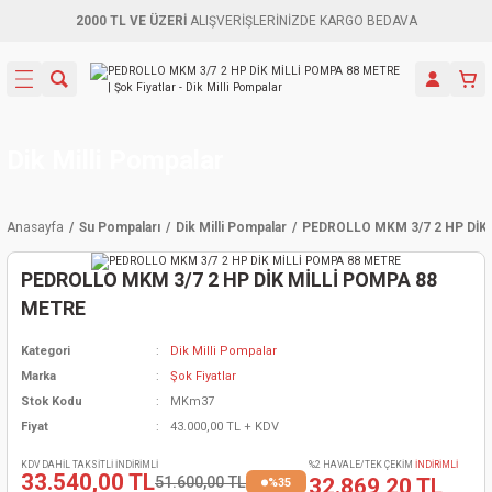
2000 TL VE ÜZERİ
ALIŞVERİŞLERİNİZDE KARGO BEDAVA
Geri Dön
Geri Dön
Geri Dön
Geri Dön
Geri Dön
Geri Dön
Geri Dön
Aletleri
leri
ri
naları
-Motorlar
ar
er
ma Mak.
orları
 Makinası
törler
ama
rler
Dik Milli Pompalar
inaları
kaplar
ı Kaynak
 Jeneratör
ma
Anasayfa
Su Pompaları
Dik Milli Pompalar
PEDROLLO MKM 3/7 2 HP DİK
mun Sık
inaları
 Makina
ar
kama
itre-Yağ.
PEDROLLO MKM 3/7 2 HP DİK MİLLİ POMPA 88
dalama
naları
örü
eneratör
örler
METRE
Kategori
Dik Milli Pompalar
eler
e Vidalamalar
kinası
Ürünleri
neratörler
kinaları
rler
Marka
Şok Fiyatlar
Stok Kodu
MKm37
ma Mak.
Testereler
inaları
Makinası
kma
örler
Fiyat
43.000,00 TL + KDV
ı
ciler
inaları
akinaları
örü
Üreticisi
KDV DAHİL TAKSİTLİ İNDİRİMLİ
%2 HAVALE/TEK ÇEKİM
İNDİRİMLİ
33.540,00 TL
51.600,00 TL
32.869,20 TL
%35