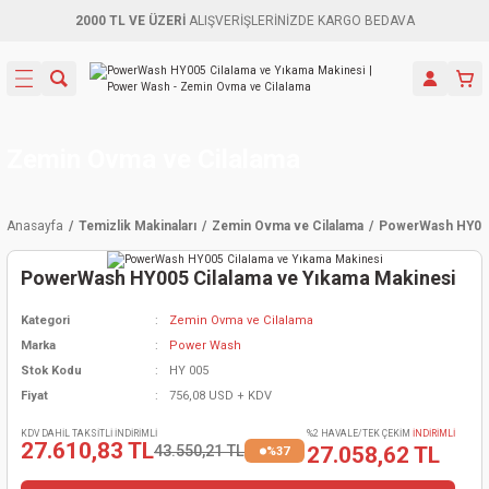
2000 TL VE ÜZERİ
ALIŞVERİŞLERİNİZDE KARGO BEDAVA
Geri Dön
Geri Dön
Geri Dön
Geri Dön
Geri Dön
Geri Dön
Geri Dön
Aletleri
leri
ri
naları
-Motorlar
ar
er
ma Mak.
orları
 Makinası
törler
ama
rler
Zemin Ovma ve Cilalama
inaları
kaplar
ı Kaynak
 Jeneratör
ma
Anasayfa
Temizlik Makinaları
Zemin Ovma ve Cilalama
PowerWash HY005
mun Sık
inaları
 Makina
ar
kama
itre-Yağ.
PowerWash HY005 Cilalama ve Yıkama Makinesi
dalama
naları
örü
eneratör
örler
Kategori
Zemin Ovma ve Cilalama
Marka
Power Wash
eler
e Vidalamalar
kinası
Ürünleri
neratörler
kinaları
rler
Stok Kodu
HY 005
Fiyat
756,08 USD + KDV
ma Mak.
Testereler
inaları
Makinası
kma
örler
KDV DAHİL TAKSİTLİ İNDİRİMLİ
%2 HAVALE/TEK ÇEKİM
İNDİRİMLİ
27.610,83 TL
43.550,21 TL
27.058,62 TL
%37
ı
ciler
inaları
akinaları
örü
Üreticisi