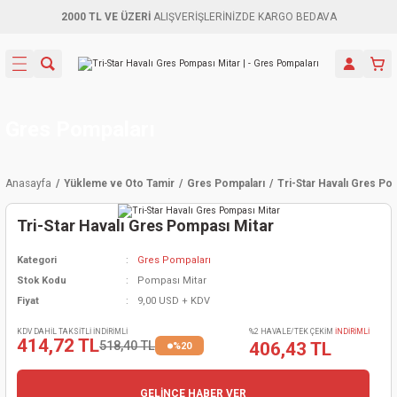
2000 TL VE ÜZERİ
ALIŞVERİŞLERİNİZDE KARGO BEDAVA
Geri Dön
Geri Dön
Geri Dön
Geri Dön
Geri Dön
Geri Dön
Geri Dön
Aletleri
leri
ri
naları
-Motorlar
ar
er
ma Mak.
orları
 Makinası
törler
ama
rler
Gres Pompaları
inaları
kaplar
ı Kaynak
 Jeneratör
ma
Anasayfa
Yükleme ve Oto Tamir
Gres Pompaları
Tri-Star Havalı Gres Po
mun Sık
inaları
 Makina
ar
kama
itre-Yağ.
Tri-Star Havalı Gres Pompası Mitar
dalama
naları
örü
eneratör
örler
Kategori
Gres Pompaları
Stok Kodu
Pompası Mitar
eler
e Vidalamalar
kinası
Ürünleri
neratörler
kinaları
rler
Fiyat
9,00 USD + KDV
ma Mak.
Testereler
inaları
Makinası
kma
örler
KDV DAHİL TAKSİTLİ İNDİRİMLİ
%2 HAVALE/TEK ÇEKİM
İNDİRİMLİ
414,72 TL
518,40 TL
406,43 TL
%20
ı
ciler
inaları
akinaları
örü
Üreticisi
GELİNCE HABER VER