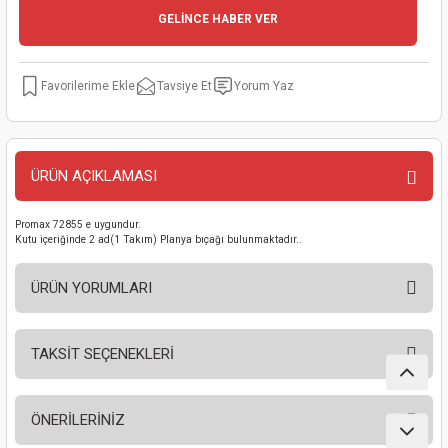
GELİNCE HABER VER
kinaları
kapları
arı
nak Mak.
kinaları
yiciler
stereler
inaları
naları
Tavsiye Et
Yorum Yaz
inaları
a Mak.
Makinaları
 Makinası
nalar
sı
ar
eli
ÜRÜN AÇIKLAMASI
ı
abancası
kinaları
eme Makinası
Promax 72855 e uygundur.
Kutu içeriğinde 2 ad(1 Takım) Planya bıçağı bulunmaktadır..
smeler
 Mak.
akinaları
ÜRÜN YORUMLARI
rı
ar
ri
TAKSİT SEÇENEKLERİ
rı
ı
Bu ürüne ilk yorumu siz yapın!
kinaları
ar
asat Mak.
ÖNERİLERİNİZ
Yorum Yaz