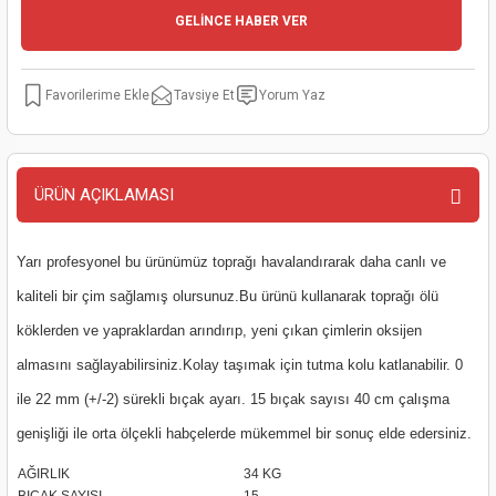
GELİNCE HABER VER
kinaları
kapları
arı
nak Mak.
kinaları
yiciler
stereler
inaları
naları
Tavsiye Et
Yorum Yaz
inaları
a Mak.
Makinaları
 Makinası
nalar
sı
ar
eli
ÜRÜN AÇIKLAMASI
ı
abancası
kinaları
eme Makinası
Yarı profesyonel bu ürünümüz toprağı havalandırarak daha canlı ve
kaliteli bir çim sağlamış olursunuz.Bu ürünü kullanarak toprağı ölü
smeler
 Mak.
akinaları
köklerden ve yapraklardan arındırıp, yeni çıkan çimlerin oksijen
rı
ar
ri
almasını sağlayabilirsiniz.Kolay taşımak için tutma kolu katlanabilir. 0
ile 22 mm (+/-2) sürekli bıçak ayarı. 15 bıçak sayısı 40 cm çalışma
rı
ı
genişliği ile orta ölçekli habçelerde mükemmel bir sonuç elde edersiniz.
kinaları
ar
asat Mak.
AĞIRLIK
34 KG