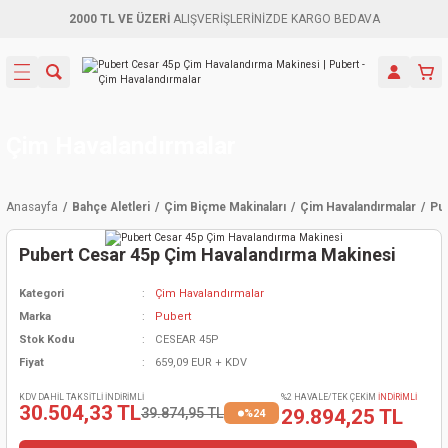
2000 TL VE ÜZERİ
ALIŞVERİŞLERİNİZDE KARGO BEDAVA
Geri Dön
Geri Dön
Geri Dön
Geri Dön
Geri Dön
Geri Dön
Geri Dön
Aletleri
leri
ri
naları
-Motorlar
ar
er
ma Mak.
orları
 Makinası
törler
ama
rler
Çim Havalandırmalar
inaları
kaplar
ı Kaynak
 Jeneratör
ma
Anasayfa
Bahçe Aletleri
Çim Biçme Makinaları
Çim Havalandırmalar
Pu
mun Sık
inaları
 Makina
ar
kama
itre-Yağ.
Pubert Cesar 45p Çim Havalandırma Makinesi
dalama
naları
örü
eneratör
örler
Kategori
Çim Havalandırmalar
Marka
Pubert
eler
e Vidalamalar
kinası
Ürünleri
neratörler
kinaları
rler
Stok Kodu
CESEAR 45P
Fiyat
659,09 EUR + KDV
ma Mak.
Testereler
inaları
Makinası
kma
örler
KDV DAHİL TAKSİTLİ İNDİRİMLİ
%2 HAVALE/TEK ÇEKİM
İNDİRİMLİ
30.504,33 TL
39.874,95 TL
29.894,25 TL
%24
ı
ciler
inaları
akinaları
örü
Üreticisi