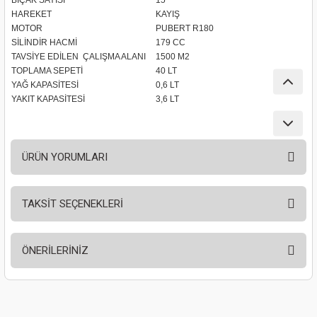
BIÇAK SAYISI
15
nası
Traşlama
HAREKET
KAYIŞ
MOTOR
PUBERT R180
SİLİNDİR HACMİ
179 CC
naları
abancalar
TAVSİYE EDİLEN ÇALIŞMA ALANI
1500 M2
TOPLAMA SEPETİ
40 LT
abancaları
YAĞ KAPASİTESİ
0,6 LT
YAKIT KAPASİTESİ
3,6 LT
kinaları
kinaları
ÜRÜN YORUMLARI
Makinası
TAKSİT SEÇENEKLERİ
Bu ürüne ilk yorumu siz yapın!
ları
ÖNERİLERİNİZ
kinaları
Yorum Yaz
Bu ürünün fiyat bilgisi, resim, ürün açıklamalarında ve diğer konularda
akinası
yetersiz gördüğünüz noktaları öneri formunu kullanarak tarafımıza
iletebilirsiniz.