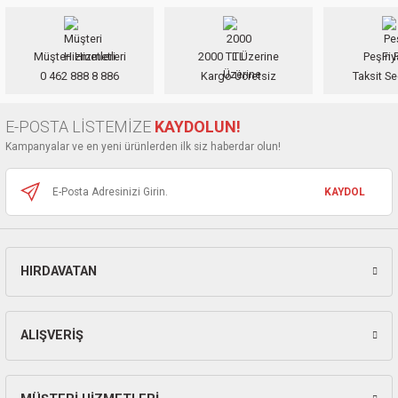
ları
Görüş ve önerileriniz için teşekkür ederiz.
pları
Müşteri Hizmetleri
2000 TL Üzerine
Peşin F
Ürün resmi kalitesiz, bozuk veya görüntülenemiyor.
0 462 888 8 886
Kargo Ücretsiz
Taksit Se
Ürün açıklamasında eksik bilgiler bulunuyor.
rı
Ürün bilgilerinde hatalar bulunuyor.
E-POSTA LİSTEMİZE
KAYDOLUN!
Ürün fiyatı diğer sitelerden daha pahalı.
ları
Kampanyalar ve en yeni ürünlerden ilk siz haberdar olun!
Bu ürüne benzer farklı alternatifler olmalı.
KAYDOL
kinaları
HIRDAVATAN
Gönder
ALIŞVERİŞ