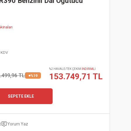
R390 Benzinli Dal Öğütücü
inaları
+ KDV
%2 HAVALE/TEK ÇEKİM
İNDİRİMLİ
153.749,71 TL
.499,96 TL
%19
SEPETE EKLE
t
Yorum Yaz