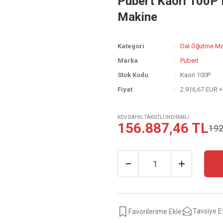
Pubert Kaori 100P 
Makine
Kategori
Dal Öğütme Mak
Marka
Pubert
Stok Kodu
Kaori 100P
Fiyat
2.916,67 EUR 
KDV DAHİL TAKSİTLİ İNDİRİMLİ
156.887,46 TL
192
Tavsiye E