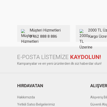
Görüş ve önerileriniz için teşekkür ederiz.
Ürün resmi kalitesiz, bozuk veya görüntülenemiyor.
Ürün açıklamasında eksik bilgiler bulunuyor.
Ürün bilgilerinde hatalar bulunuyor.
Müşteri Hizmetleri
2000 TL Üz
Ürün fiyatı diğer sitelerden daha pahalı.
0 462 888 8 886
Kargo Ücre
Bu ürüne benzer farklı alternatifler olmalı.
E-POSTA LİSTEMİZE
KAYDOLUN!
Kampanyalar ve en yeni ürünlerden ilk siz haberdar olun!
HIRDAVATAN
ALIŞVER
Hakkımızda
Alışveriş Bil
Yetkili Satıcı Belgelerimiz
Güvenli Alı