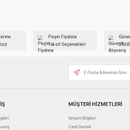
Bu ürüne ilk yorumu siz yapın!
Yorum Yaz
erine
Peşin Fiyatına
Güven
tsiz
Taksit Seçenekleri
256B
Gönder
İŞ
MÜŞTERİ HİZMETLERİ
gileri
İletişim Bilgileri
şveriş
Canlı Destek