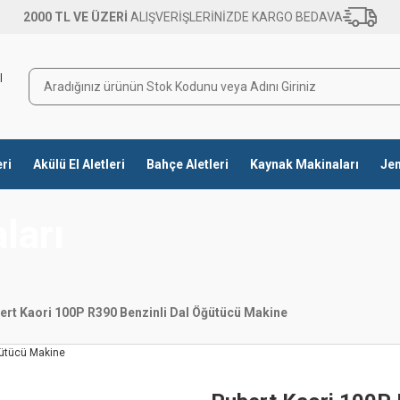
2000 TL VE ÜZERİ
ALIŞVERİŞLERİNİZDE KARGO BEDAVA
eri
Akülü El Aletleri
Bahçe Aletleri
Kaynak Makinaları
Jen
ları
ert Kaori 100P R390 Benzinli Dal Öğütücü Makine