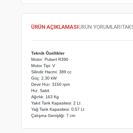
ÜRÜN AÇIKLAMASI
ÜRÜN YORUMLARI
TAK
Teknik Özellikler
Motor: Pubert R390
Motor Tipi: V
Silindir Hacmi: 389 cc
Güç: 2,30 kW
Devir Hızı: 3150 rpm
Hız: Sabit
Ağırlık: 163 Kg
Yakıt Tank Kapasitesi: 2 Lt
Yağ Tank Kapasitesi: 0,57 Lt
Çalışma Genişliği: 7 cm
Bu ürünün fiyat bilgisi, resim, ürün açıklamalarında ve diğer