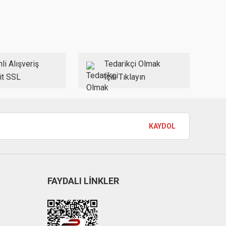
li Alışveriş
Tedarikçi Olmak
it SSL
İçin Tıklayın
KAYDOL
FAYDALI LİNKLER